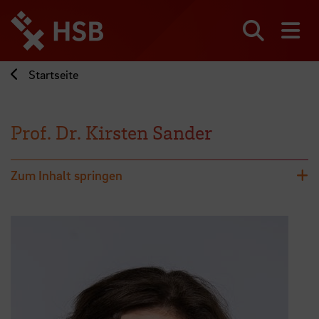
Direkt
zum
Seiteninhalt
Suchen
Me
springen
Startseite
Prof. Dr. Kirsten Sander
Zum Inhalt springen