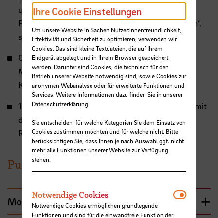
und Geschlechtergrenzen im Krankenhaus. Soziale
Ihre Cookie Einstellungen
Praxis der Zusammenarbeit von Pflege und Medizin“,
Um unsere Website in Sachen Nutzer:innenfreundlichkeit,
summa cum laude.
Effektivität und Sicherheit zu optimieren, verwenden wir
Cookies. Das sind kleine Textdateien, die auf Ihrem
08/2000 bis 08/2003 Wissenschaftliche
Endgerät abgelegt und in Ihrem Browser gespeichert
werden. Darunter sind Cookies, die technisch für den
Mitarbeiterin an der Fakultät Erziehungs- und
Betrieb unserer Website notwendig sind, sowie Cookies zur
Kulturwissenschaften / Universität Osnabrück
anonymen Webanalyse oder für erweiterte Funktionen und
Services. Weitere Informationen dazu finden Sie in unserer
Datenschutzerklärung
.
1994-2000 Studium der Erziehungswissenschaft mit
dem Schwerpunkt Weiterbildung, Zweitfach
Sie entscheiden, für welche Kategorien Sie dem Einsatz von
Cookies zustimmen möchten und für welche nicht. Bitte
Religionswissenschaft/ Universität Bremen
berücksichtigen Sie, dass Ihnen je nach Auswahl ggf. nicht
mehr alle Funktionen unserer Website zur Verfügung
stehen.
Publikationen & Vorträge
Notwendi
Notwendige Cookies
Monografien
Notwendige Cookies ermöglichen grundlegende
Funktionen und sind für die einwandfreie Funktion der