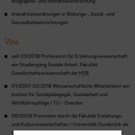
Biographie- und Interaktionsforschung
Interaktionsordnungen in Bildungs-, Sozial- und
Gesundheitseinrichtungen
Vita
seit 03/2018 Professorin für Erziehungswissenschaft
am Studiengang Soziale Arbeit, Fakultät
Gesellschaftswissenschaft der
HSB
01/2007-02/2018 Wissenschaftliche Mitarbeiterin am
Institut für Sozialpädagogik, Sozialarbeit und
Wohlfahrtspflege / TU - Dresden
06/2008 Promotion durch die Fakultät Erziehungs-
und Kulturwissenschaften / Universität Osnabrück als
Dr.
phil. mit der qualitativen Studie zu „Professions-