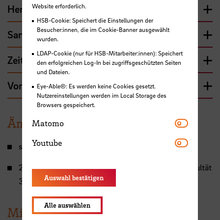
Website erforderlich.
Herausgeberin
HSB-Cookie: Speichert die Einstellungen der
Besucher:innen, die im Cookie-Banner ausgewählt
Sammelbandbeiträge
wurden.
LDAP-Cookie (nur für HSB-Mitarbeiter:innen): Speichert
Zeitschriftenbeiträge
den erfolgreichen Log-In bei zugriffsgeschützten Seiten
und Dateien.
Vorträge (Auswahl)
Eye-Able®: Es werden keine Cookies gesetzt.
Nutzereinstellungen werden im Local Storage des
Browsers gespeichert.
Ämter und Funktionen an der HSB
Matomo
Matomo
Youtube
Youtube
seit 4/2022: Studiendekanin der Fakultät 3
2020-2022: Dezentrale Frauenbeauftragte der Fakultät
Auswahl bestätigen
3
Alle auswählen
Mitgliedschaften