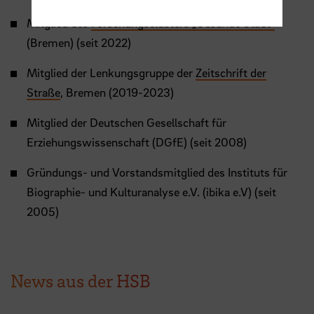
Mitglied des
Forschungsclusters „Gesunde Stadt“
(Bremen) (seit 2022)
Mitglied der Lenkungsgruppe der
Zeitschrift der
Straße
, Bremen (2019-2023)
Mitglied der Deutschen Gesellschaft für
Erziehungswissenschaft (DGfE) (seit 2008)
Gründungs- und Vorstandsmitglied des Instituts für
Biographie- und Kulturanalyse e.V. (ibika e.V) (seit
2005)
News aus der HSB