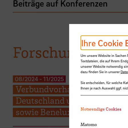
Beiträge auf Konferenzen
Ihre Cookie 
Forschungsproje
Um unsere Website in Sachen Nu
Textdateien, die auf Ihrem End
unserer Website notwendig sin
dazu finden Sie in unserer
Date
08/2024
-
11/2025
Sie entscheiden, für welche Ka
Verbundvorhaben: Marktstud
Ihnen je nach Auswahl ggf. nic
Deutschland und Europa; Tei
Notwendige Cookies
sowie Beneluxländer, Frankr
Matomo