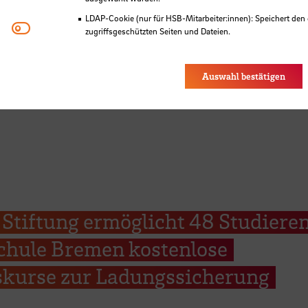
LDAP-Cookie (nur für HSB-Mitarbeiter:innen): Speichert den 
Youtube
zugriffsgeschützten Seiten und Dateien.
Eye-Able®: Es werden keine Cookies gesetzt. Nutzereinstel
des Browsers gespeichert.
SB
Auswahl bestätigen
 Stiftung ermöglicht 48 Studiere
chule Bremen kostenlose
tskurse zur Ladungssicherung