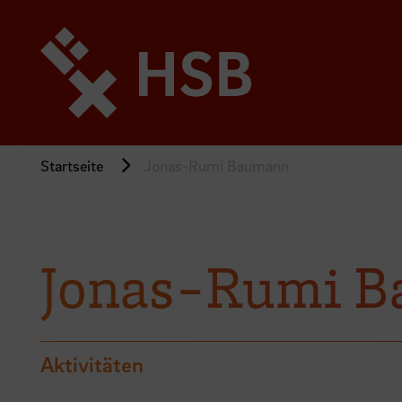
Direkt
zum
Seiteninhalt
springen
Startseite
Jonas-Rumi Baumann
Jonas-Rumi 
Aktivitäten