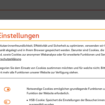
Einstellungen
kt
tzer:innenfreundlichkeit, Effektivität und Sicherheit zu optimieren, verwenden wir 
gerät abgelegt und in Ihrem Browser gespeichert werden. Darunter sind Cookies, die 
d, sowie Cookies zur anonymen Webanalyse oder für erweiterte Funktionen und Ser
nschutzerklärung
.
tegorien Sie dem Einsatz von Cookies zustimmen möchten und für welche nicht. Bitt
ie zur Naturfaserbranche in
ht mehr alle Funktionen unserer Website zur Verfügung stehen.
lvorhaben 2: Nördliches Deutsch
Notwendige Cookies
Notwendige Cookies ermöglichen grundlegende Funktionen und
eich und in Südeuropa
Funktion der Website erforderlich.
HSB-Cookie: Speichert die Einstellungen der Besucher:innen
Matomo
ausgewählt wurden.