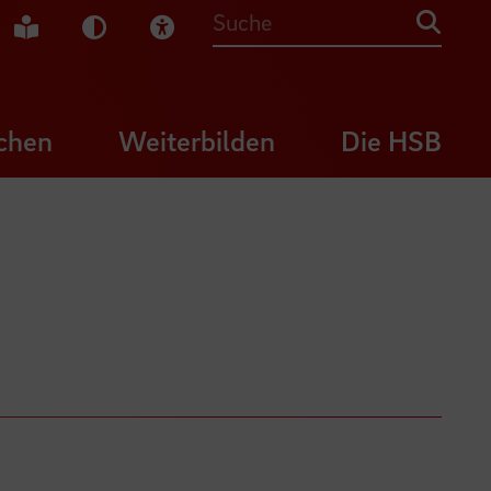
che Gebärdensprache
Leichte Sprache
Dunkel-Modus
Visuelle Hilfe
Suche
chen
Weiterbilden
Die HSB