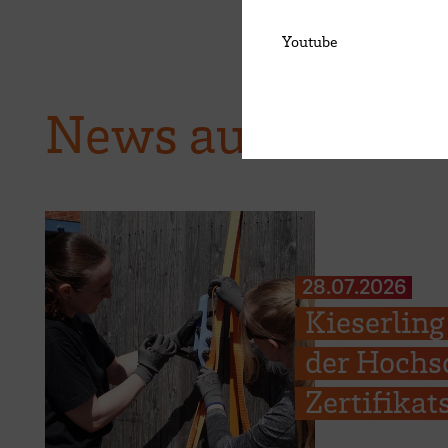
Youtube
News aus der H
28.07.2026
Kieserling
der Hochs
Zertifika