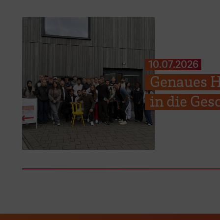
10.07.2026
Genaues H
in die Ges