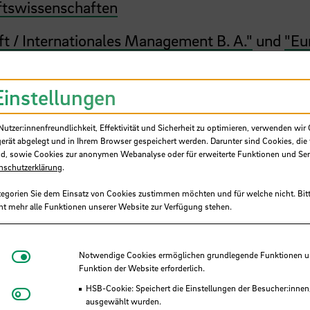
ftswissenschaften
ft / Internationales Management B. A."
und
"Eu
nder bei der Planung und Durchführung des
Einstellungen
 Betreuung von internationalen
tzer:innenfreundlichkeit, Effektivität und Sicherheit zu optimieren, verwenden wir 
gerät abgelegt und in Ihrem Browser gespeichert werden. Darunter sind Cookies, die 
nder bei der Planung und Abwicklung von
d, sowie Cookies zur anonymen Webanalyse oder für erweiterte Funktionen und Ser
nschutzerklärung
.
nd Ausland
tegorien Sie dem Einsatz von Cookies zustimmen möchten und für welche nicht. Bitt
ng
ht mehr alle Funktionen unserer Website zur Verfügung stehen.
u Partneruniversitäten
Notwendige Cookies
Notwendige Cookies ermöglichen grundlegende Funktionen und
Funktion der Website erforderlich.
HSB-Cookie: Speichert die Einstellungen der Besucher:innen
Matomo
ausgewählt wurden.