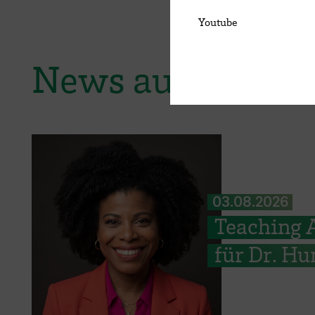
Youtube
News aus der H
03.08.2026
Teaching 
für Dr. Hu