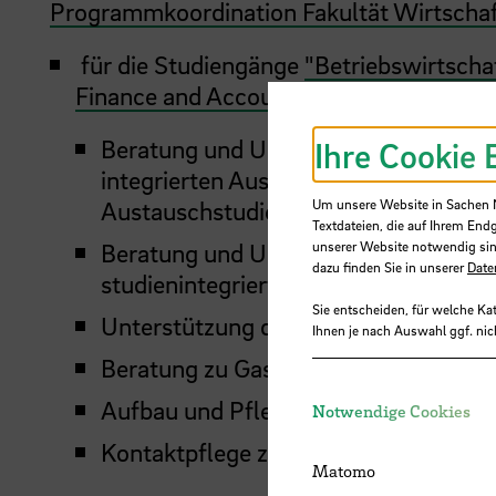
Programmkoordination Fakultät Wirtscha
für die Studiengänge
"Betriebswirtscha
Finance and Accounting B. A."
Beratung und Unterstützung Studiere
Ihre Cookie 
integrierten Auslandsstudiums sowie
Austauschstudierenden
Um unsere Website in Sachen Nu
Textdateien, die auf Ihrem End
Beratung und Unterstützung Studiere
unserer Website notwendig sin
dazu finden Sie in unserer
Date
studienintegrierten Praktika im In- u
Sie entscheiden, für welche Ka
Unterstützung der Studiengangsleitu
Ihnen je nach Auswahl ggf. nic
Beratung zu Gastdozenturen
Aufbau und Pflege von Beziehungen z
Notwendige Cookies
Kontaktpflege zu Unternehmen
Matomo