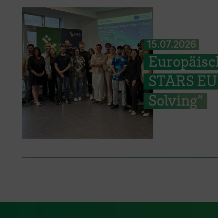
15.07.2026
Europäisc
STARS EU 
Solving“