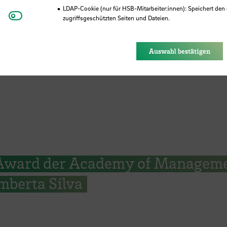
LDAP-Cookie (nur für HSB-Mitarbeiter:innen): Speichert den 
Youtube
zugriffsgeschützten Seiten und Dateien.
Eye-Able®: Es werden keine Cookies gesetzt. Nutzereinstel
des Browsers gespeichert.
SB
Auswahl bestätigen
Award der Academy of Managem
mberta Silva