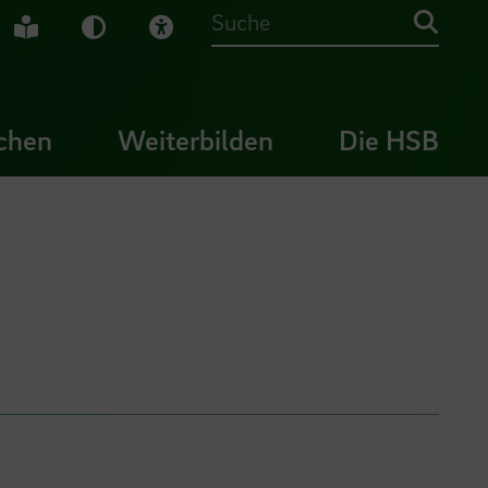
che Gebärdensprache
Leichte Sprache
Dunkel-Modus
Visuelle Hilfe
Suche
chen
Weiterbilden
Die HSB