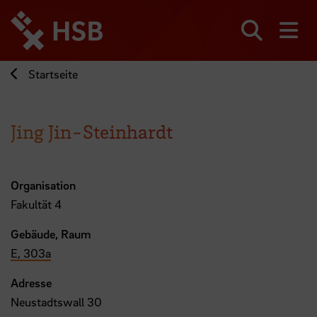
Direkt
zum
Seiteninhalt
Suchen
Me
springen
Startseite
Jing Jin-Steinhardt
Organisation
Fakultät 4
Gebäude, Raum
E, 303a
Adresse
Neustadtswall 30