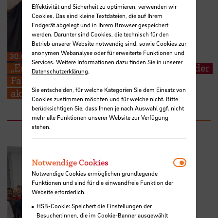
Effektivität und Sicherheit zu optimieren, verwenden wir
Cookies. Das sind kleine Textdateien, die auf Ihrem
Endgerät abgelegt und in Ihrem Browser gespeichert
werden. Darunter sind Cookies, die technisch für den
Betrieb unserer Website notwendig sind, sowie Cookies zur
anonymen Webanalyse oder für erweiterte Funktionen und
30.06.2026
Services. Weitere Informationen dazu finden Sie in unserer
„Es geht um die Wurst“ – Studierende an der
Datenschutzerklärung
.
Fakultät 4 sammeln Ideen für ihre
Sie entscheiden, für welche Kategorien Sie dem Einsatz von
akademische Zukunft
Cookies zustimmen möchten und für welche nicht. Bitte
berücksichtigen Sie, dass Ihnen je nach Auswahl ggf. nicht
mehr alle Funktionen unserer Website zur Verfügung
stehen.
Notwendi
Notwendige Cookies
Notwendige Cookies ermöglichen grundlegende
Funktionen und sind für die einwandfreie Funktion der
Website erforderlich.
HSB-Cookie: Speichert die Einstellungen der
Besucher:innen, die im Cookie-Banner ausgewählt