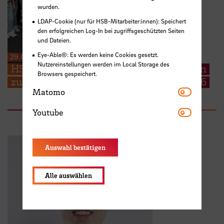
wurden.
LDAP-Cookie (nur für HSB-Mitarbeiter:innen): Speichert
den erfolgreichen Log-In bei zugriffsgeschützten Seiten
und Dateien.
Eye-Able®: Es werden keine Cookies gesetzt.
29.06.2026
Nutzereinstellungen werden im Local Storage des
HSB begrüßt EMSS Studierende aus Polen
Browsers gespeichert.
zum Start der EMSS-Industry Week 2026
Matomo
Matomo
Youtube
Youtube
Auswahl bestätigen
Alle auswählen