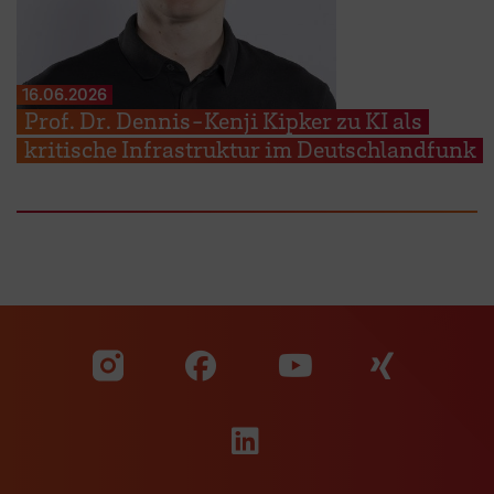
16.06.2026
Prof. Dr. Dennis-Kenji Kipker zu KI als
kritische Infrastruktur im Deutschlandfunk
Zu unserer Facebook S
Zu unse
Zu unserer YouTu
Zu unserer Instagram Seite
Zu unserer LinkedI