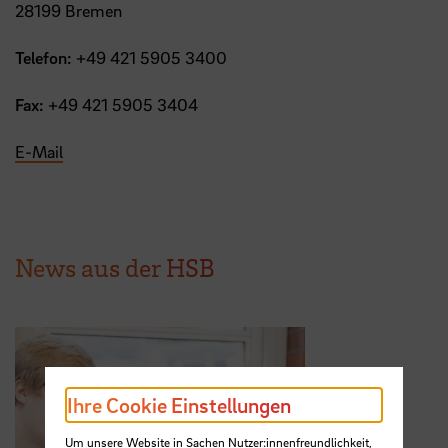
28199 Bremen
Telefon:
+49 421 5905 3400
Fax:
+49 421 5905 3404
E-Mail
News aus der HSB
Ihre Cookie Einstellungen
Um unsere Website in Sachen Nutzer:innenfreundlichkeit,