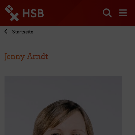
Direkt
zum
Seiteninhalt
Suchen
Me
springen
Startseite
Jenny Arndt