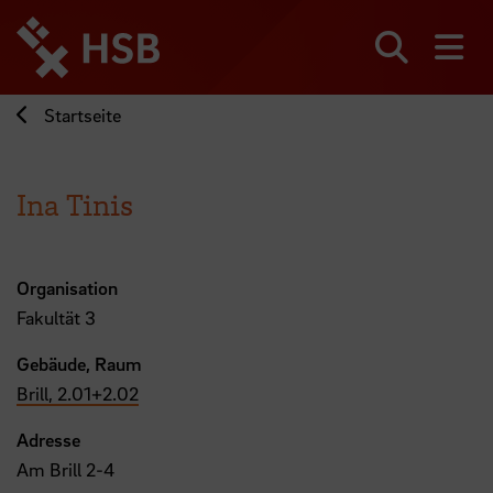
Direkt
zum
Seiteninhalt
Suchen
Me
springen
Startseite
Ina Tinis
Organisation
Fakultät 3
Gebäude, Raum
Brill, 2.01+2.02
Adresse
Am Brill 2-4