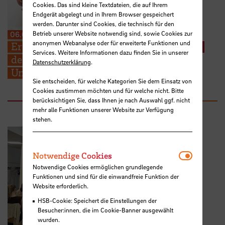
Cookies. Das sind kleine Textdateien, die auf Ihrem
Endgerät abgelegt und in Ihrem Browser gespeichert
werden. Darunter sind Cookies, die technisch für den
Betrieb unserer Website notwendig sind, sowie Cookies zur
06.08.2026
anonymen Webanalyse oder für erweiterte Funktionen und
Erneuter Aufruf: Hebammenstudierende
Services. Weitere Informationen dazu finden Sie in unserer
der HSB suchen weitere Schwangere zur
Datenschutzerklärung
.
Unterstützung ihrer Prüfungen
Sie entscheiden, für welche Kategorien Sie dem Einsatz von
Cookies zustimmen möchten und für welche nicht. Bitte
berücksichtigen Sie, dass Ihnen je nach Auswahl ggf. nicht
mehr alle Funktionen unserer Website zur Verfügung
stehen.
Notwendi
Notwendige Cookies
Notwendige Cookies ermöglichen grundlegende
Funktionen und sind für die einwandfreie Funktion der
Website erforderlich.
HSB-Cookie: Speichert die Einstellungen der
Besucher:innen, die im Cookie-Banner ausgewählt
wurden.