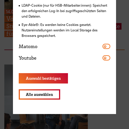
LDAP-Cookie (nur für HSB-Mitarbeiter:innen): Speichert
den erfolgreichen Log-In bei zugriffsgeschützten Seiten
14.07.2026
und Dateien.
Von der Praxis zur Forschung: HSB-
Studierende präsentieren Lösungsansätze
Eye-Able®: Es werden keine Cookies gesetzt.
Nutzereinstellungen werden im Local Storage des
für aktuelle Pflegethemen
Browsers gespeichert.
Matomo
Matomo
Youtube
Youtube
Auswahl bestätigen
Alle auswählen