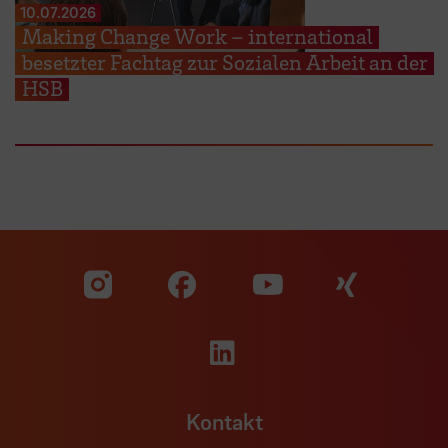
10.07.2026
Making Change Work – international
besetzter Fachtag zur Sozialen Arbeit an der
HSB
Zu unserer Facebook S
Zu unse
Zu unserer YouTu
Zu unserer Instagram Seite
Zu unserer LinkedI
Kontakt