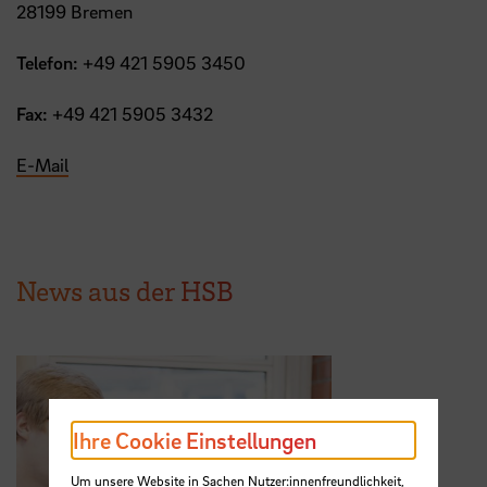
28199 Bremen
Telefon:
+49 421 5905 3450
Fax:
+49 421 5905 3432
E-Mail
News aus der HSB
Ihre Cookie Einstellungen
Um unsere Website in Sachen Nutzer:innenfreundlichkeit,