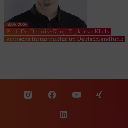
16.06.2026
Prof. Dr. Dennis-Kenji Kipker zu KI als
kritische Infrastruktur im Deutschlandfunk
Zu unserer Facebook S
Zu unse
Zu unserer YouTu
Zu unserer Instagram Seite
Zu unserer LinkedI