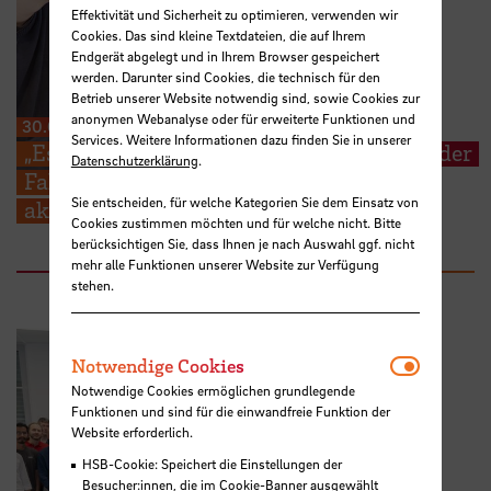
Effektivität und Sicherheit zu optimieren, verwenden wir
Cookies. Das sind kleine Textdateien, die auf Ihrem
Endgerät abgelegt und in Ihrem Browser gespeichert
werden. Darunter sind Cookies, die technisch für den
Betrieb unserer Website notwendig sind, sowie Cookies zur
anonymen Webanalyse oder für erweiterte Funktionen und
30.06.2026
Services. Weitere Informationen dazu finden Sie in unserer
„Es geht um die Wurst“ – Studierende an der
Datenschutzerklärung
.
Fakultät 4 sammeln Ideen für ihre
Sie entscheiden, für welche Kategorien Sie dem Einsatz von
akademische Zukunft
Cookies zustimmen möchten und für welche nicht. Bitte
berücksichtigen Sie, dass Ihnen je nach Auswahl ggf. nicht
mehr alle Funktionen unserer Website zur Verfügung
stehen.
Notwendi
Notwendige Cookies
Notwendige Cookies ermöglichen grundlegende
Funktionen und sind für die einwandfreie Funktion der
Website erforderlich.
HSB-Cookie: Speichert die Einstellungen der
Besucher:innen, die im Cookie-Banner ausgewählt