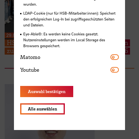
wurden.
LDAP-Cookie (nur für HSB-Mitarbeiter:innen): Speichert
den erfolgreichen Log-In bei zugriffsgeschützten Seiten
und Dateien.
Eye-Able®: Es werden keine Cookies gesetzt.
29.06.2026
Nutzereinstellungen werden im Local Storage des
HSB begrüßt EMSS Studierende aus Polen
Browsers gespeichert.
zum Start der EMSS-Industry Week 2026
Matomo
Matomo
Youtube
Youtube
Auswahl bestätigen
Alle auswählen