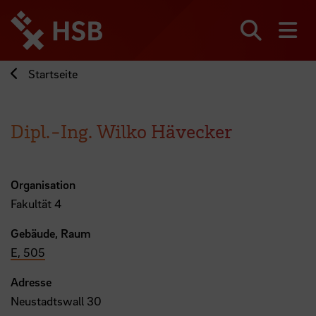
Direkt
zum
Seiteninhalt
Suchen
Me
springen
Startseite
Dipl.-Ing. Wilko Hävecker
Organisation
Fakultät 4
Gebäude, Raum
E, 505
Adresse
Neustadtswall 30