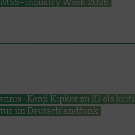
 EMSS-Industry Week 2026
Dennis-Kenji Kipker zu KI als krit
ktur im Deutschlandfunk