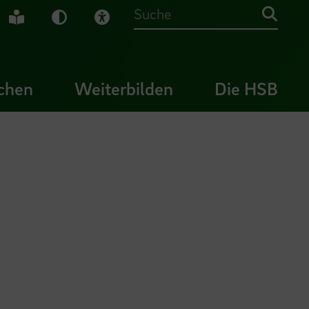
che Gebärdensprache
Leichte Sprache
Dunkel-Modus
Visuelle Hilfe
Suche
chen
Weiterbilden
Die HSB