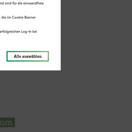
 sind für die einwandfreie
r
, die im Cookie-Banner
sche
erfolgreichen Log-In bei
lungen werden im Local Storage
Alle auswählen
zum