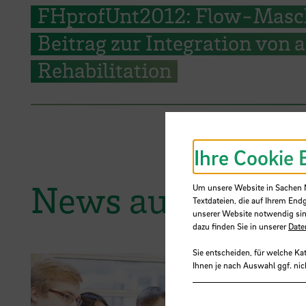
FHprofUnt2012: Flow-Masch
Beitrag zur Integration von 
Rehabilitation
Ihre Cookie 
News aus der H
Um unsere Website in Sachen Nu
Textdateien, die auf Ihrem End
unserer Website notwendig sin
dazu finden Sie in unserer
Date
Sie entscheiden, für welche Ka
Ihnen je nach Auswahl ggf. nic
30.06.2026