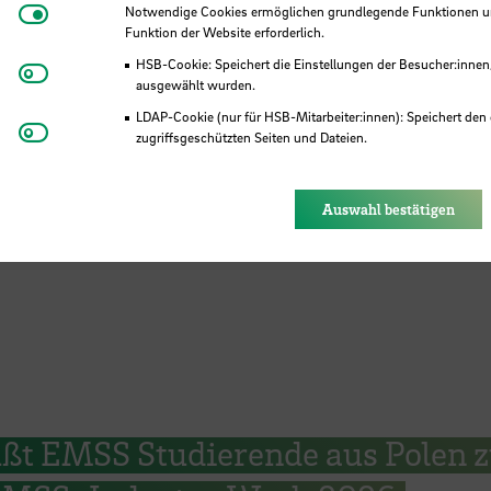
Notwendige Cookies
Notwendige Cookies ermöglichen grundlegende Funktionen und
m die Wurst“ – Studierende an de
Funktion der Website erforderlich.
HSB-Cookie: Speichert die Einstellungen der Besucher:innen
 sammeln Ideen für ihre akademi
Matomo
ausgewählt wurden.
LDAP-Cookie (nur für HSB-Mitarbeiter:innen): Speichert den 
Youtube
zugriffsgeschützten Seiten und Dateien.
Eye-Able®: Es werden keine Cookies gesetzt. Nutzereinstel
des Browsers gespeichert.
Auswahl bestätigen
ßt EMSS Studierende aus Polen 