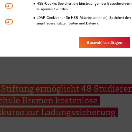
zung ihrer Prüfungen
HSB-Cookie: Speichert die Einstellungen der Besucher:innen
Matomo
ausgewählt wurden.
LDAP-Cookie (nur für HSB-Mitarbeiter:innen): Speichert den 
Youtube
zugriffsgeschützten Seiten und Dateien.
Eye-Able®: Es werden keine Cookies gesetzt. Nutzereinstel
des Browsers gespeichert.
Auswahl bestätigen
 Stiftung ermöglicht 48 Studiere
chule Bremen kostenlose
tskurse zur Ladungssicherung