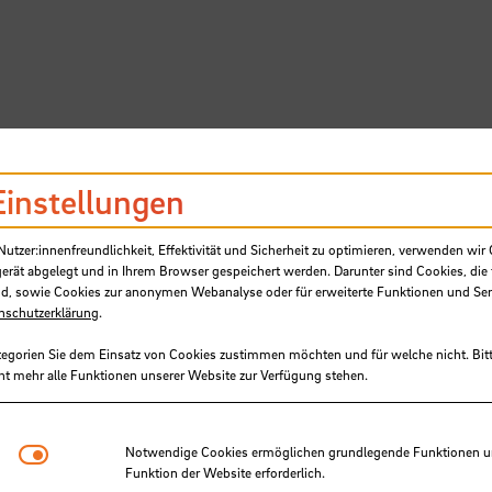
Einstellungen
SB
tzer:innenfreundlichkeit, Effektivität und Sicherheit zu optimieren, verwenden wir 
gerät abgelegt und in Ihrem Browser gespeichert werden. Darunter sind Cookies, die 
d, sowie Cookies zur anonymen Webanalyse oder für erweiterte Funktionen und Ser
nschutzerklärung
.
tegorien Sie dem Einsatz von Cookies zustimmen möchten und für welche nicht. Bitt
ht mehr alle Funktionen unserer Website zur Verfügung stehen.
Aufruf: Hebammenstudierende de
Notwendige Cookies
Notwendige Cookies ermöglichen grundlegende Funktionen und
n weitere Schwangere zur
Funktion der Website erforderlich.