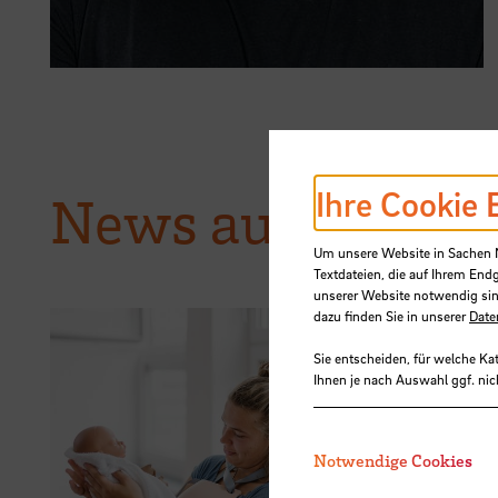
Ihre Cookie 
News aus der H
Um unsere Website in Sachen Nu
Textdateien, die auf Ihrem End
unserer Website notwendig sin
dazu finden Sie in unserer
Date
Sie entscheiden, für welche Ka
Ihnen je nach Auswahl ggf. nic
06.08.2026
Erneuter 
Notwendige Cookies
HSB suche