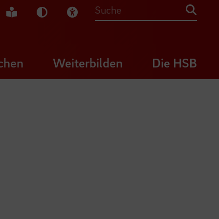
che Gebärdensprache
Leichte Sprache
Dunkel-Modus
Visuelle Hilfe
Suche
chen
Weiterbilden
Die HSB