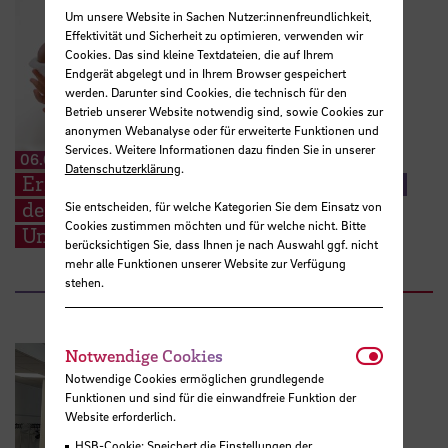
Um unsere Website in Sachen Nutzer:innenfreundlichkeit,
Effektivität und Sicherheit zu optimieren, verwenden wir
Cookies. Das sind kleine Textdateien, die auf Ihrem
Endgerät abgelegt und in Ihrem Browser gespeichert
werden. Darunter sind Cookies, die technisch für den
Betrieb unserer Website notwendig sind, sowie Cookies zur
anonymen Webanalyse oder für erweiterte Funktionen und
Services. Weitere Informationen dazu finden Sie in unserer
06.08.2026
Datenschutzerklärung
.
Erneuter Aufruf: Hebammenstudierende
der HSB suchen weitere Schwangere zur
Sie entscheiden, für welche Kategorien Sie dem Einsatz von
Cookies zustimmen möchten und für welche nicht. Bitte
Unterstützung ihrer Prüfungen
berücksichtigen Sie, dass Ihnen je nach Auswahl ggf. nicht
mehr alle Funktionen unserer Website zur Verfügung
stehen.
Notwendi
Notwendige Cookies
Notwendige Cookies ermöglichen grundlegende
Funktionen und sind für die einwandfreie Funktion der
Website erforderlich.
HSB-Cookie: Speichert die Einstellungen der