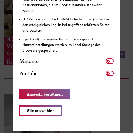
Besucher:innen, die im Cookie-Banner ausgewählt
wurden.
LDAP-Cookie (nur für HSB-Mitarbeiter:innen): Speichert
den erfolgreichen Log-In bei zugriffsgeschützten Seiten
und Dateien.
14.07.2026
Eye-Able®: Es werden keine Cookies gesetzt.
Nutzereinstellungen werden im Local Storage des
Von der Praxis zur Forschung: HSB-
Browsers gespeichert.
Studierende präsentieren Lösungsansätze
Matomo
für aktuelle Pflegethemen
Matomo
Youtube
Youtube
Auswahl bestätigen
Alle auswählen