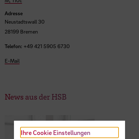
M, 110c
Adresse
Neustadtswall 30
28199 Bremen
Telefon:
+49 421 5905 6730
E-Mail
News aus der HSB
Ihre Cookie Einstellungen