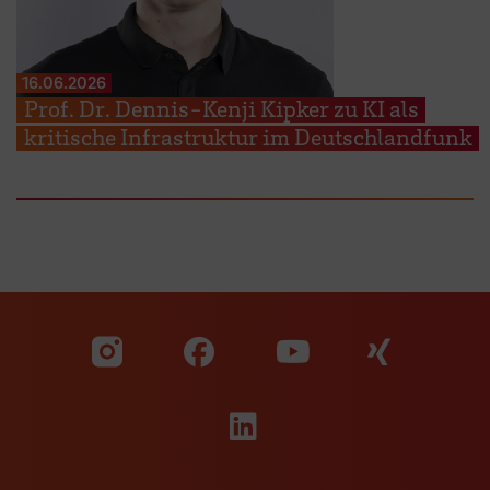
16.06.2026
Prof. Dr. Dennis-Kenji Kipker zu KI als
kritische Infrastruktur im Deutschlandfunk
Zu unserer Facebook S
Zu unse
Zu unserer YouTu
Zu unserer Instagram Seite
Zu unserer LinkedI