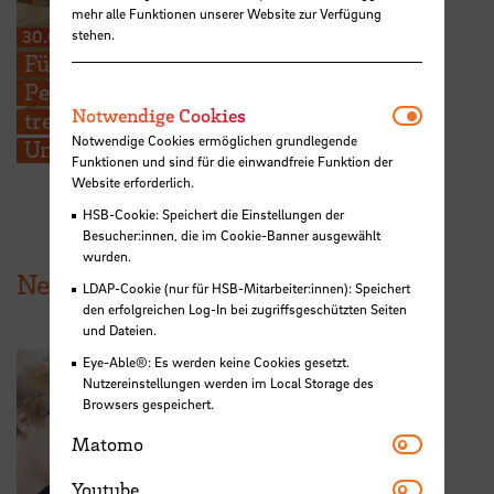
mehr alle Funktionen unserer Website zur Verfügung
stehen.
30.01.2025
Für Bremen und die Region –
Peergroup um HSB-Professor
Notwendi
Notwendige Cookies
treibt Digitalisierung von
Notwendige Cookies ermöglichen grundlegende
Unternehmen voran
Funktionen und sind für die einwandfreie Funktion der
Website erforderlich.
HSB-Cookie: Speichert die Einstellungen der
Besucher:innen, die im Cookie-Banner ausgewählt
wurden.
News aus der HSB
LDAP-Cookie (nur für HSB-Mitarbeiter:innen): Speichert
den erfolgreichen Log-In bei zugriffsgeschützten Seiten
und Dateien.
Eye-Able®: Es werden keine Cookies gesetzt.
Nutzereinstellungen werden im Local Storage des
Browsers gespeichert.
Matomo
Matomo
Youtube
Youtube