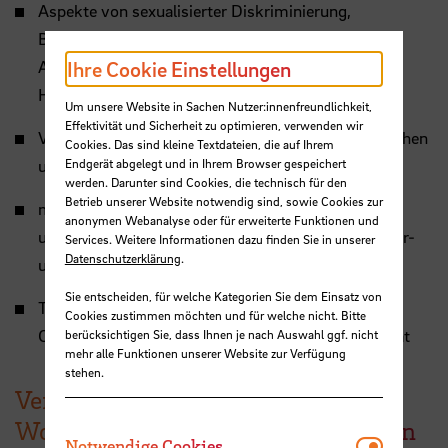
Aspekte von sexualisierter Diskriminierung,
Belästigung und Gewalt sowie
Ihre Cookie Einstellungen
Antidiskriminierungsarbeit in den Kontexten
Hochschule, Lehre und Beratung
Um unsere Website in Sachen Nutzer:innenfreundlichkeit,
Effektivität und Sicherheit zu optimieren, verwenden wir
Vertrauen und Beziehungsarbeit in sozialarbeiterischen
Cookies. Das sind kleine Textdateien, die auf Ihrem
und psychologischen Kontexten
Endgerät abgelegt und in Ihrem Browser gespeichert
werden. Darunter sind Cookies, die technisch für den
Betrieb unserer Website notwendig sind, sowie Cookies zur
machtkritische und feministische Perspektiven auf
anonymen Webanalyse oder für erweiterte Funktionen und
und innerhalb der (Sport-)Psychologie; geschlechter-
Services. Weitere Informationen dazu finden Sie in unserer
Datenschutzerklärung
.
und diversitätssensible Sportpsychologie
Sie entscheiden, für welche Kategorien Sie dem Einsatz von
Transfer zwischen Forschung und Praxis zu
Cookies zustimmen möchten und für welche nicht. Bitte
Chancengerechtigkeit, Gleichstellung und Diversität
berücksichtigen Sie, dass Ihnen je nach Auswahl ggf. nicht
mehr alle Funktionen unserer Website zur Verfügung
stehen.
Veröffentlichungen - Vorträge -
Workshops - Projekte - Supervision
Notwendi
Notwendige Cookies