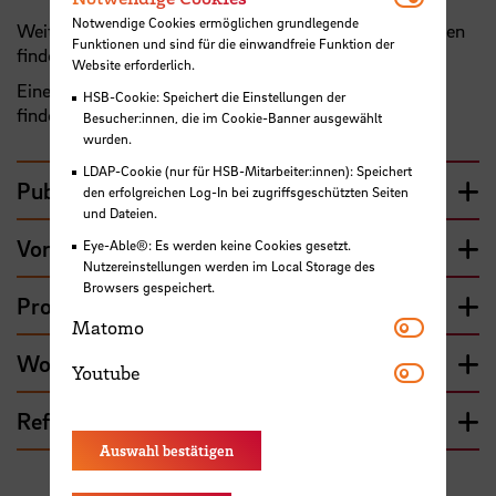
Notwendige Cookies ermöglichen grundlegende
Weiterführende Informationen zu sämtlichen Aktivitäten
Funktionen und sind für die einwandfreie Funktion der
finden Sie auf meiner
persönlichen Homepage
.
Website erforderlich.
Eine aktuelle Übersicht über sämtliche Publikationen
HSB-Cookie: Speichert die Einstellungen der
finden Sie auf
ResearchGate
.
Besucher:innen, die im Cookie-Banner ausgewählt
wurden.
LDAP-Cookie (nur für HSB-Mitarbeiter:innen): Speichert
Publikationsverzeichnis
den erfolgreichen Log-In bei zugriffsgeschützten Seiten
und Dateien.
Vorträge
Eye-Able®: Es werden keine Cookies gesetzt.
Nutzereinstellungen werden im Local Storage des
Browsers gespeichert.
Projekte (Übersicht)
Matomo
Matomo
Workshops (Auswahl)
Youtube
Youtube
Referenzen Supervision
Auswahl bestätigen