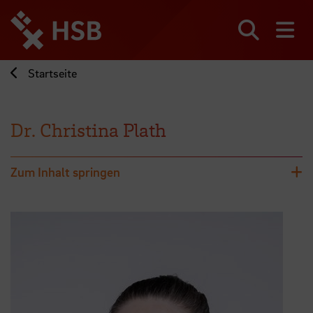
Direkt
zum
Seiteninhalt
Suchen
Me
springen
Startseite
Dr. Christina Plath
Zum Inhalt springen