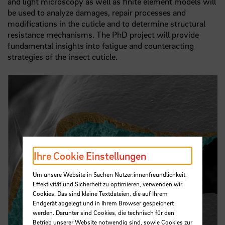
and light microscopy as well as finite element models will
be used to analyze damages, repair processes and
modifications in the cuticle and to determine structural
resistance mechanisms. The PhD project will provide
fundamental insights into fatigue and counteracting
strategies of the insect cuticle.
Ihre Cookie Einstellungen
Um unsere Website in Sachen Nutzer:innenfreundlichkeit,
Effektivität und Sicherheit zu optimieren, verwenden wir
Cookies. Das sind kleine Textdateien, die auf Ihrem
Endgerät abgelegt und in Ihrem Browser gespeichert
werden. Darunter sind Cookies, die technisch für den
Betrieb unserer Website notwendig sind, sowie Cookies zur