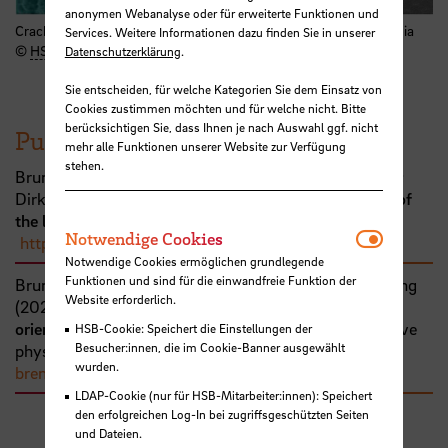
anonymen Webanalyse oder für erweiterte Funktionen und
Crack through the exo- and endocuticle of an locust hind leg tibia
Services. Weitere Informationen dazu finden Sie in unserer
©
HSB
- Christoph Bruns
Datenschutzerklärung
.
Sie entscheiden, für welche Kategorien Sie dem Einsatz von
Cookies zustimmen möchten und für welche nicht. Bitte
berücksichtigen Sie, dass Ihnen je nach Auswahl ggf. nicht
Publikationen
mehr alle Funktionen unserer Website zur Verfügung
stehen.
Bruns, Christoph;
Bekas, Vassileios;
Labisch, Susanna;
Dirks, Jan-Henning
(
2025
):
Cuticular microstructure of
the locust femur–tibia joint
. In: Biology Open.
Notwendi
Notwendige Cookies
https://media.suub.uni-bremen.de/handle/elib/23695
Notwendige Cookies ermöglichen grundlegende
Funktionen und sind für die einwandfreie Funktion der
Bruns, Christoph;
Labisch, Susanna;
Dirks, Jan-Henning
Website erforderlich.
(
2022
):
3D escape: an alternative paradigm for spatial
orientation studies in insects
. In: Journal of comparative
HSB-Cookie: Speichert die Einstellungen der
Besucher:innen, die im Cookie-Banner ausgewählt
physiology / A.
https://media.suub.uni-
wurden.
bremen.de/handle/elib/6598
LDAP-Cookie (nur für HSB-Mitarbeiter:innen): Speichert
den erfolgreichen Log-In bei zugriffsgeschützten Seiten
und Dateien.