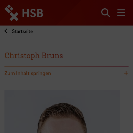
Direkt
zum
Seiteninhalt
Suchen
Me
springen
Startseite
Christoph Bruns
Zum Inhalt springen