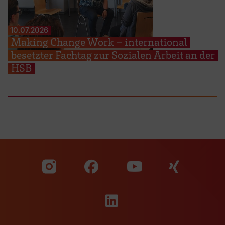
10.07.2026
Making Change Work – international
besetzter Fachtag zur Sozialen Arbeit an der
HSB
Zu unserer Facebook S
Zu unse
Zu unserer YouTu
Zu unserer Instagram Seite
Zu unserer LinkedI