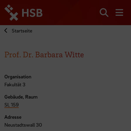
Direkt
zum
Seiteninhalt
Suchen
Me
springen
Startseite
Prof. Dr. Barbara Witte
Organisation
Fakultät 3
Gebäude, Raum
SI, 159
Adresse
Neustadtswall 30