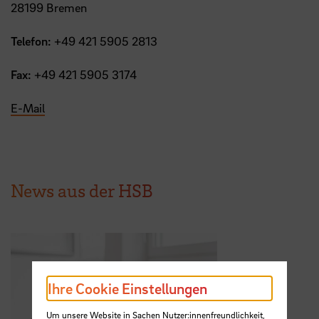
28199 Bremen
Telefon:
+49 421 5905 2813
Fax:
+49 421 5905 3174
E-Mail
News aus der HSB
Ihre Cookie Einstellungen
Um unsere Website in Sachen Nutzer:innenfreundlichkeit,