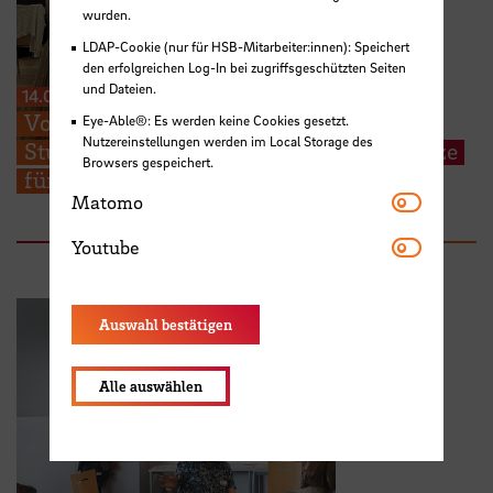
wurden.
LDAP-Cookie (nur für HSB-Mitarbeiter:innen): Speichert
den erfolgreichen Log-In bei zugriffsgeschützten Seiten
und Dateien.
14.07.2026
Von der Praxis zur Forschung: HSB-
Eye-Able®: Es werden keine Cookies gesetzt.
Nutzereinstellungen werden im Local Storage des
Studierende präsentieren Lösungsansätze
Browsers gespeichert.
für aktuelle Pflegethemen
Matomo
Matomo
Youtube
Youtube
Auswahl bestätigen
Alle auswählen