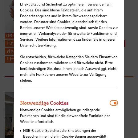
Effektivität und Sicherheit zu optimieren, verwenden wir
Cookies. Das sind kleine Textdateien, die auf Ihrem
Endgerät abgelegt und in Ihrem Browser gespeichert
werden. Darunter sind Cookies, die technisch für den
Betrieb unserer Website notwendig sind, sowie Cookies zur
anonymen Webanalyse oder für erweiterte Funktionen und
06.08.2026
Services. Weitere Informationen dazu finden Sie in unserer
Erneuter Aufruf: Hebammenstudierende
Datenschutzerklärung
.
der HSB suchen weitere Schwangere zur
Sie entscheiden, für welche Kategorien Sie dem Einsatz von
Unterstützung ihrer Prüfungen
Cookies zustimmen möchten und für welche nicht. Bitte
berücksichtigen Sie, dass Ihnen je nach Auswahl ggf. nicht
mehr alle Funktionen unserer Website zur Verfügung
stehen.
Notwendi
Notwendige Cookies
Notwendige Cookies ermöglichen grundlegende
Funktionen und sind für die einwandfreie Funktion der
Website erforderlich.
HSB-Cookie: Speichert die Einstellungen der
Besucher:innen, die im Cookie-Banner ausgewählt