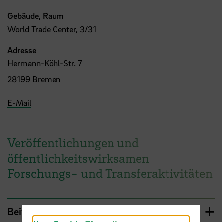
Gebäude, Raum
World Trade Center, 3/31
Adresse
Hermann-Köhl-Str. 7
28199 Bremen
E-Mail
Veröffentlichungen und
öffentlichkeitswirksamen
Forschungs- und Transferaktivitäten
Beiträge auf Fachtagungen