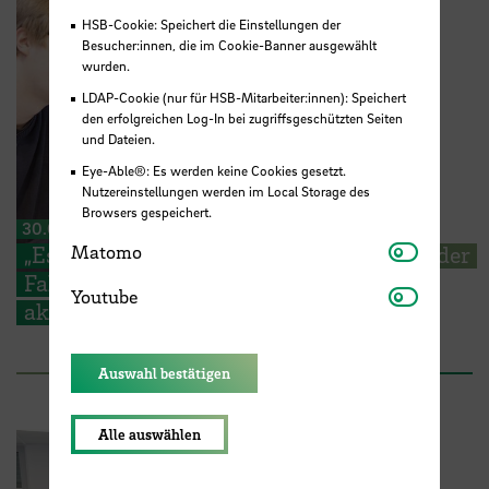
HSB-Cookie: Speichert die Einstellungen der
Besucher:innen, die im Cookie-Banner ausgewählt
wurden.
LDAP-Cookie (nur für HSB-Mitarbeiter:innen): Speichert
den erfolgreichen Log-In bei zugriffsgeschützten Seiten
und Dateien.
Eye-Able®: Es werden keine Cookies gesetzt.
Nutzereinstellungen werden im Local Storage des
Browsers gespeichert.
30.06.2026
Matomo
„Es geht um die Wurst“ – Studierende an der
Matomo
Fakultät 4 sammeln Ideen für ihre
Youtube
Youtube
akademische Zukunft
Auswahl bestätigen
Alle auswählen