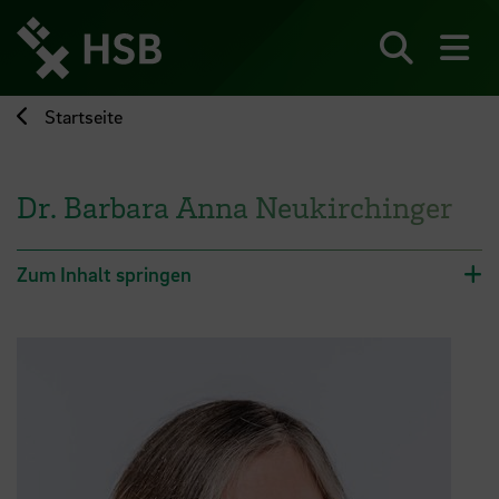
Direkt
zum
Seiteninhalt
Suchen
Me
springen
Startseite
Dr. Barbara Anna Neukirchinger
Zum Inhalt springen