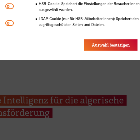
HSB-Cookie: Speichert die Einstellungen der Besucher:innen
Matomo
ausgewählt wurden.
LDAP-Cookie (nur für HSB-Mitarbeiter:innen): Speichert den 
Youtube
zugriffsgeschützten Seiten und Dateien.
Eye-Able®: Es werden keine Cookies gesetzt. Nutzereinstel
des Browsers gespeichert.
Auswahl bestätigen
 Intelligenz für die algerische
onsförderung