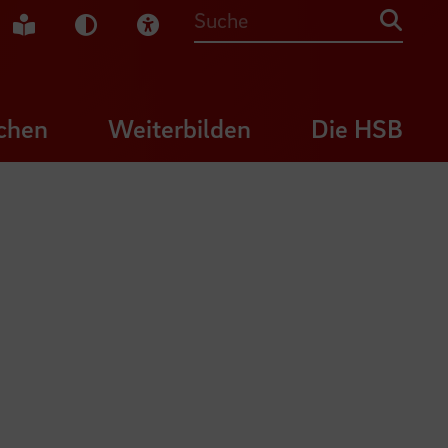
che Gebärdensprache
Leichte Sprache
Dunkel-Modus
Visuelle Hilfe
Suche
chen
Weiterbilden
Die HSB