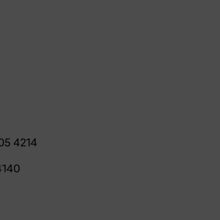
05 4214
4140