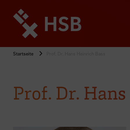
Direkt
zum
Seiteninhalt
springen
Startseite
Prof. Dr. Hans Heinrich Bass
Prof. Dr. Hans