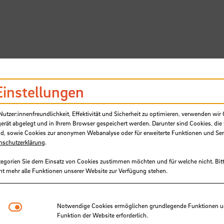
Einstellungen
SB
tzer:innenfreundlichkeit, Effektivität und Sicherheit zu optimieren, verwenden wir 
gerät abgelegt und in Ihrem Browser gespeichert werden. Darunter sind Cookies, die 
d, sowie Cookies zur anonymen Webanalyse oder für erweiterte Funktionen und Ser
nschutzerklärung
.
tegorien Sie dem Einsatz von Cookies zustimmen möchten und für welche nicht. Bitt
ht mehr alle Funktionen unserer Website zur Verfügung stehen.
Award der Academy of Managem
Notwendige Cookies
Notwendige Cookies ermöglichen grundlegende Funktionen und
Funktion der Website erforderlich.
mberta Silva