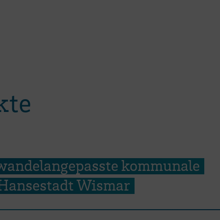
kte
awandelangepasste kommunale
r Hansestadt Wismar