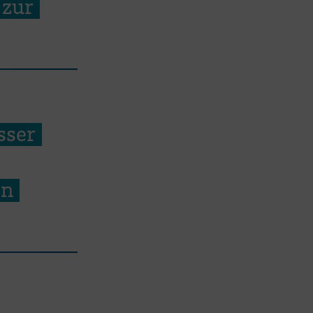
 zur
sser
en