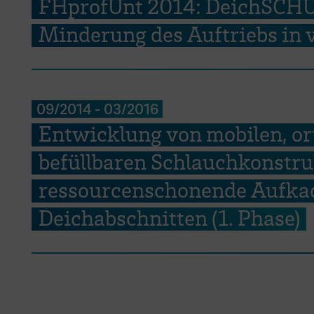
FHprofUnt 2014: DeichSCHU
Minderung des Auftriebs in
09/2014
-
03/2016
Entwicklung von mobilen, ort
befüllbaren Schlauchkonstru
ressourcenschonende Aufkad
Deichabschnitten (1. Phase)