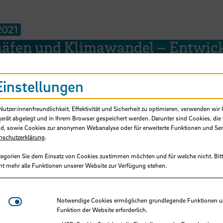
2021
häfen und Klimawandel – Entwic
hafte Umsetzung von Bildungsmo
Einstellungen
g der Anpassung an den Klimawa
Bau und Betrieb von Seehäfen in
tzer:innenfreundlichkeit, Effektivität und Sicherheit zu optimieren, verwenden wir 
gerät abgelegt und in Ihrem Browser gespeichert werden. Darunter sind Cookies, die 
and
d, sowie Cookies zur anonymen Webanalyse oder für erweiterte Funktionen und Ser
nschutzerklärung
.
tegorien Sie dem Einsatz von Cookies zustimmen möchten und für welche nicht. Bitt
ht mehr alle Funktionen unserer Website zur Verfügung stehen.
Notwendige Cookies
Notwendige Cookies ermöglichen grundlegende Funktionen und
HERM - Synergetische Nutzung 
Funktion der Website erforderlich.