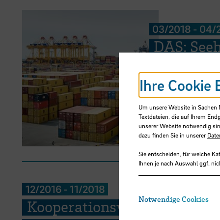
03/2018
-
04/
DAS: See
und pilot
Ihre Cookie 
Einbindun
Planung, 
Um unsere Website in Sachen Nu
Textdateien, die auf Ihrem End
Deutschl
unserer Website notwendig sin
dazu finden Sie in unserer
Date
Sie entscheiden, für welche Ka
Ihnen je nach Auswahl ggf. nic
12/2016
-
11/2018
Notwendige Cookies
Kooperationsvorhaben SynT