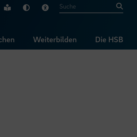
che Gebärdensprache
Leichte Sprache
Dunkel-Modus
Visuelle Hilfe
Suche
chen
Weiterbilden
Die HSB