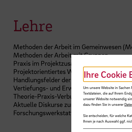
Lehre
Methoden der Arbeit im Gemeinwesen (M
Methoden der Arbeit mit Gruppen
Praxis im Projektzusammenhang (Grundlag
Projektorientiertes Wahlmodul (Modulve
Ihre Cookie 
Handlungsfelder der Sozialen Arbeit: Soz
Vertiefungs- und Erweiterungsmodul: Soz
Um unsere Website in Sachen Nu
Textdateien, die auf Ihrem End
Theorie-Praxis-Verbund (Soziale Arbeit Du
unserer Website notwendig sin
Aktuelle Diskurse zur Innovation in der So
dazu finden Sie in unserer
Date
Forschungswerkstatt (MA)
Sie entscheiden, für welche Ka
Ihnen je nach Auswahl ggf. nic