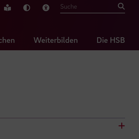
che Gebärdensprache
Leichte Sprache
Dunkel-Modus
Visuelle Hilfe
Suche
chen
Weiterbilden
Die HSB