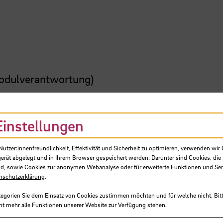
odulverantwortung)
en, Begleitung im Praktikum, Evaluation)
rantwortung)
Einstellungen
ialraum und Stadtentwicklung
iale Stadtentwicklung und Sozialplanung
tzer:innenfreundlichkeit, Effektivität und Sicherheit zu optimieren, verwenden wir 
gerät abgelegt und in Ihrem Browser gespeichert werden. Darunter sind Cookies, die 
al)
d, sowie Cookies zur anonymen Webanalyse oder für erweiterte Funktionen und Ser
zialen Arbeit (MA)
nschutzerklärung
.
tegorien Sie dem Einsatz von Cookies zustimmen möchten und für welche nicht. Bitt
ht mehr alle Funktionen unserer Website zur Verfügung stehen.