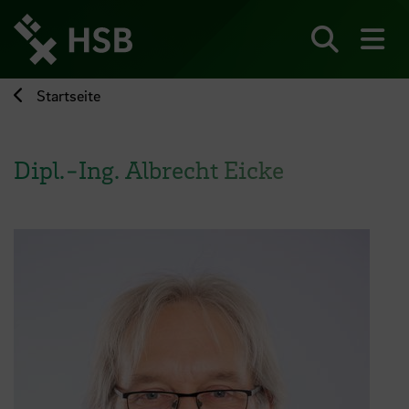
Direkt
zum
Seiteninhalt
Suchen
Me
springen
Startseite
Dipl.-Ing. Albrecht Eicke