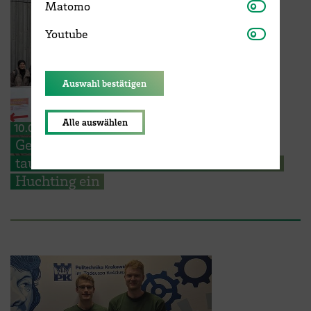
Matomo
Matomo
Youtube
Youtube
Auswahl bestätigen
Alle auswählen
10.07.2026
Genaues Hinhören: HSB-Studierende
tauchen in die Geschichten des Quartiers
Huchting ein