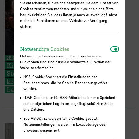
Sie entscheiden, für welche Kategorien Sie dem Einsatz von
Cookies zustimmen möchten und für welche nicht. Bitte
berücksichtigen Sie, dass Ihnen je nach Auswahl ggf. nicht
mehr alle Funktionen unserer Website zur Verfügung
stehen.
Notwendi
Notwendige Cookies
Notwendige Cookies ermöglichen grundlegende
28.07.2026
Funktionen und sind für die einwandfreie Funktion der
Kieserling Stiftung ermöglicht 48
Website erforderlich.
Studierenden der Hochschule Bremen
HSB-Cookie: Speichert die Einstellungen der
kostenlose Zertifikatskurse zur
Besucher:innen, die im Cookie-Banner ausgewählt
Ladungssicherung
wurden.
LDAP-Cookie (nur für HSB-Mitarbeiter:innen): Speichert
den erfolgreichen Log-In bei zugriffsgeschützten Seiten
und Dateien.
Eye-Able®: Es werden keine Cookies gesetzt.
Nutzereinstellungen werden im Local Storage des
Browsers gespeichert.