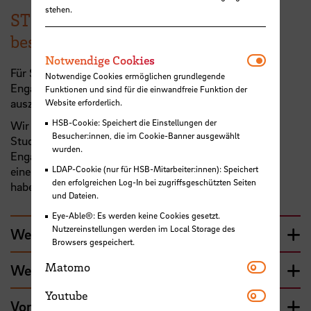
stehen.
STIBET I - Stipendium für
besonderes Engagement
Notwendi
Notwendige Cookies
Für Studierende, die sich durch herausragendes
Notwendige Cookies ermöglichen grundlegende
Engagement im internationalen Kontext an der HSB
Funktionen und sind für die einwandfreie Funktion der
auszeichnen.
Website erforderlich.
HSB-Cookie: Speichert die Einstellungen der
Wir vergeben DAAD-Stipendien an internationale
Besucher:innen, die im Cookie-Banner ausgewählt
Studierende für ihr herausragendes ehrenamtliches
wurden.
Engagement. Bitte beachten Sie, dass Ihr Engagement
LDAP-Cookie (nur für HSB-Mitarbeiter:innen): Speichert
einen internationalen Bezug auf universitärem Niveau
den erfolgreichen Log-In bei zugriffsgeschützten Seiten
haben muss.
und Dateien.
Eye-Able®: Es werden keine Cookies gesetzt.
Nutzereinstellungen werden im Local Storage des
Wer kann sich bewerben?
Browsers gespeichert.
Matomo
Matomo
Wer kann sich nicht bewerben?
Youtube
Youtube
Voraussetzungen