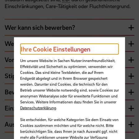
Einschränkungen, Care-Tätigkeit oder Fluchthintergrund.
Wer kann sich bewerben?
Wer kann sich nicht bewerben?
Ihre Cookie Einstellungen
Voraussetzungen
Um unsere Website in Sachen Nutzer:innenfreundlichkeit,
Effektivität und Sicherheit zu optimieren, verwenden wir
Cookies. Das sind kleine Textdateien, die auf Ihrem
Stipendienhöhe und Förderzeitraum
Endgerät abgelegt und in Ihrem Browser gespeichert
werden. Darunter sind Cookies, die technisch für den
Betrieb unserer Website notwendig sind, sowie Cookies zur
Bewerbungszeitraum
anonymen Webanalyse oder für erweiterte Funktionen und
Services. Weitere Informationen dazu finden Sie in unserer
Einzureichende Unterlagen
Datenschutzerklärung
.
Sie entscheiden, für welche Kategorien Sie dem Einsatz von
Auswahl und Vergabe
Cookies zustimmen möchten und für welche nicht. Bitte
berücksichtigen Sie, dass Ihnen je nach Auswahl ggf. nicht
mehr alle Funktionen unserer Website zur Verfügung