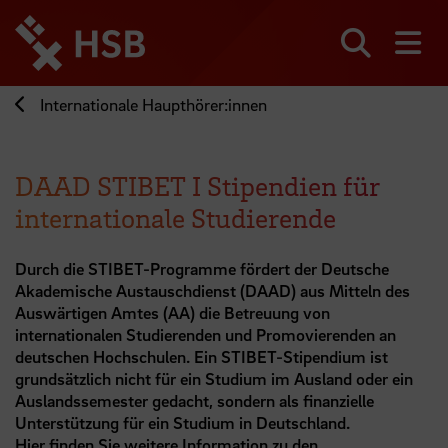
Direkt
zum
Seiteninhalt
Suchen
Me
springen
Internationale Haupthörer:innen
DAAD STIBET I Stipendien für
internationale Studierende
Durch die STIBET-Programme fördert der Deutsche
Akademische Austauschdienst (DAAD) aus Mitteln des
Auswärtigen Amtes (AA) die Betreuung von
internationalen Studierenden und Promovierenden an
deutschen Hochschulen. Ein STIBET-Stipendium ist
grundsätzlich nicht für ein Studium im Ausland oder ein
Auslandssemester gedacht, sondern als finanzielle
Unterstützung für ein Studium in Deutschland.
Hier finden Sie weitere Information zu den