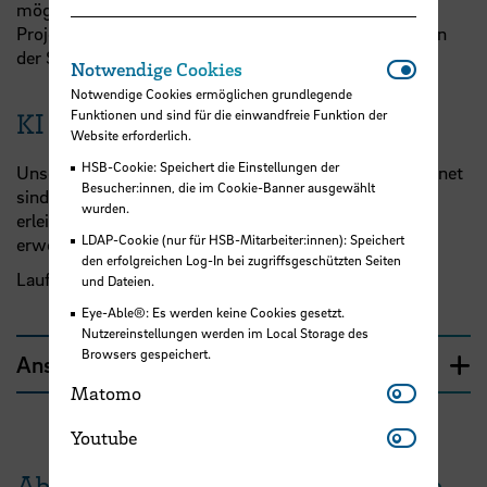
möglich, die Teilnahme an einem mediendidaktischen
Projekt inklusiver einer Abschlussleistung mit 80 AE in
der Stufe 3 anrechnen zu lassen.
Notwendi
Notwendige Cookies
Notwendige Cookies ermöglichen grundlegende
Funktionen und sind für die einwandfreie Funktion der
KI + Mathematik
Website erforderlich.
HSB-Cookie: Speichert die Einstellungen der
Unser Projektziel ist auszuprobieren, ob KI-Tools geeignet
Besucher:innen, die im Cookie-Banner ausgewählt
sind, Studierenden den Zugang zur Mathematik zu
wurden.
erleichtern und die mathematischen Kompetenzen zu
LDAP-Cookie (nur für HSB-Mitarbeiter:innen): Speichert
erweitern.
den erfolgreichen Log-In bei zugriffsgeschützten Seiten
Laufzeit: 10/2025 - 10/2026
und Dateien.
Eye-Able®: Es werden keine Cookies gesetzt.
Nutzereinstellungen werden im Local Storage des
Browsers gespeichert.
Ansprechpartner:innen
Matomo
Matomo
Youtube
Youtube
Abgeschlossene mediendidaktische