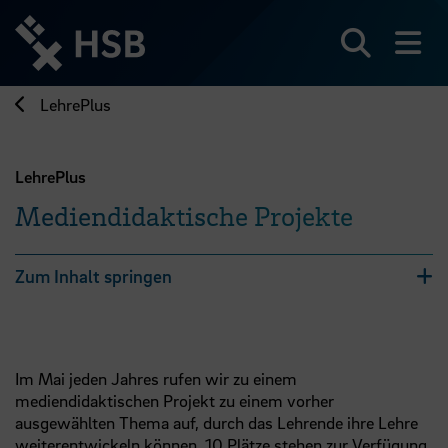
Direkt
zum
Seiteninhalt
Suchen
Me
springen
LehrePlus
LehrePlus
Mediendidaktische Projekte
Zum Inhalt springen
Im Mai jeden Jahres rufen wir zu einem
mediendidaktischen Projekt zu einem vorher
ausgewählten Thema auf, durch das Lehrende ihre Lehre
weiterentwickeln können. 10 Plätze stehen zur Verfügung,