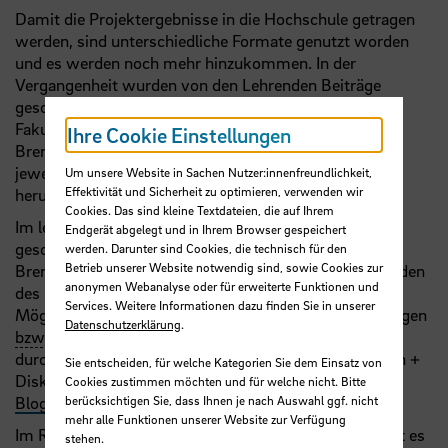
Damit die Projektergebnisse in die Hochschule getragen
werden, sind unterschiedliche Formate genutzt worden
und es werden noch mehr hinzukommen. In der
Vergangenheit wurden von den Lehrenden Beiträge
geschrieben, die im Rahmen der Schriftenreihe der
Fakultät Wirtschaftswissenschaften der Hochschule
Ihre Cookie Einstellungen
Bremen veröffentlicht wurden. Die Berichte können
jeweils bei den abgeschlossenen Projekten
Um unsere Website in Sachen Nutzer:innenfreundlichkeit,
Effektivität und Sicherheit zu optimieren, verwenden wir
heruntergeladen werden.
Cookies. Das sind kleine Textdateien, die auf Ihrem
Im letzten Projekt wurden
bzw.
werden
Blogbeiträge
Endgerät abgelegt und in Ihrem Browser gespeichert
geschrieben, die über die Homepage der Hochschule
werden. Darunter sind Cookies, die technisch für den
Betrieb unserer Website notwendig sind, sowie Cookies zur
Bremen veröffentlicht werden. Die Projektteilnehmenden
anonymen Webanalyse oder für erweiterte Funktionen und
des nun beginnenden Projektes haben entweder die
Services. Weitere Informationen dazu finden Sie in unserer
Möglichkeit eine Vorstellung der praktischen Erfahrungen
Datenschutzerklärung
.
bzw.
der Ergebnisse im Rahmen einer Coffee-Lecture
durchführen (15 Min. Vortrag zuzüglich. 15 Min. Fragen +
Sie entscheiden, für welche Kategorien Sie dem Einsatz von
Diskussion – online zur Mittagszeit) oder einen
Cookies zustimmen möchten und für welche nicht. Bitte
berücksichtigen Sie, dass Ihnen je nach Auswahl ggf. nicht
Blogbeitrag
dazu schreiben.
mehr alle Funktionen unserer Website zur Verfügung
Im Rahmen des
HSB-Zertifikats Hochschuldidaktik
ist es
stehen.