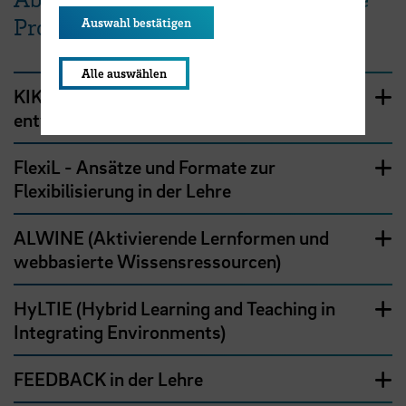
Projekte
Auswahl bestätigen
Alle auswählen
KIKo - Fachspezifische KI-Kompetenzen
entwickeln
FlexiL - Ansätze und Formate zur
Flexibilisierung in der Lehre
ALWINE (Aktivierende Lernformen und
webbasierte Wissensressourcen)
HyLTIE (Hybrid Learning and Teaching in
Integrating Environments)
FEEDBACK in der Lehre