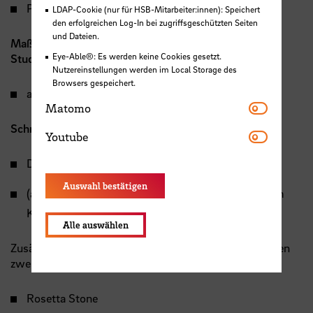
Professionelle Kommunikation
LDAP-Cookie (nur für HSB-Mitarbeiter:innen): Speichert
den erfolgreichen Log-In bei zugriffsgeschützten Seiten
und Dateien.
Maßgeschneiderte Kurse/Workshops für Fakultäten,
Eye-Able®: Es werden keine Cookies gesetzt.
Studiengänge und Arbeitsgruppen für
Nutzereinstellungen werden im Local Storage des
Browsers gespeichert.
alle o. g. Themenfelder
bzw.
nach Absprache
Matomo
Matomo
Schreibberatung Englisch für
Youtube
Youtube
Dissertationen
Auswahl bestätigen
(akademische) Veröffentlichungen mit interaktivem
Korrekturlesen
Alle auswählen
Zusätzlich steht allen Angehörigen der vier Hochschulen
zwei
kostenfreie Selbstlernangebote
zur Verfügung:
Rosetta Stone