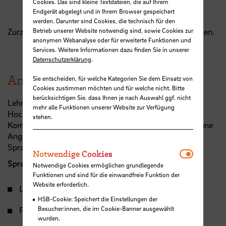
Cookies. Das sind kleine Textdateien, die auf Ihrem
Endgerät abgelegt und in Ihrem Browser gespeichert
werden. Darunter sind Cookies, die technisch für den
Zurzeit können wir leider keine Veranstaltungen anzeigen.
Betrieb unserer Website notwendig sind, sowie Cookies zur
anonymen Webanalyse oder für erweiterte Funktionen und
Services. Weitere Informationen dazu finden Sie in unserer
Datenschutzerklärung
.
Angebote des Sprachenzentrums
Sie entscheiden, für welche Kategorien Sie dem Einsatz von
Cookies zustimmen möchten und für welche nicht. Bitte
berücksichtigen Sie, dass Ihnen je nach Auswahl ggf. nicht
Lehrende können über das Sprachenzentrum der
mehr alle Funktionen unserer Website zur Verfügung
Hochschulen im Lande Bremen (SZHB) ihre Englisch-
stehen.
Kompetenzen weiter entwickeln. Es stehen verschiedene
Angebote wie Workshops, regelmäßige Kurse und
Sprachcoaching zur Verfügung.
Notwendi
Notwendige Cookies
Sprachcoaching Englisch für
Notwendige Cookies ermöglichen grundlegende
Funktionen und sind für die einwandfreie Funktion der
Website erforderlich.
Lehren auf Englisch
HSB-Cookie: Speichert die Einstellungen der
Besucher:innen, die im Cookie-Banner ausgewählt
Präsentationen/Vorträge/Diskussionen
wurden.