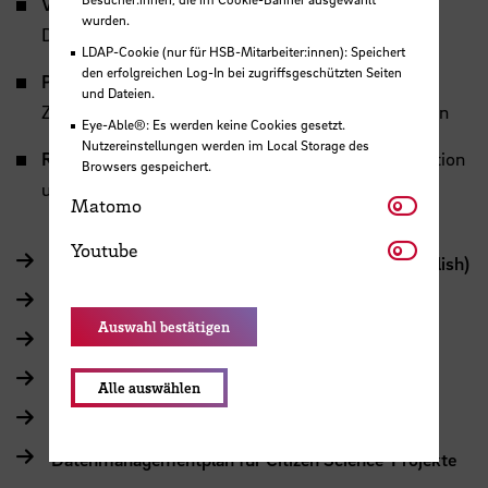
Verbreitung:
Auswahl und Umsetzung der
wurden.
Datenveröffentlichung und Interoperabilität
LDAP-Cookie (nur für HSB-Mitarbeiter:innen): Speichert
den erfolgreichen Log-In bei zugriffsgeschützten Seiten
Pflichten:
Vorgaben zu Eigentum, Urheberrechten,
und Dateien.
Zugriff, Datenschutz und verantwortlichen Personen
Eye-Able®: Es werden keine Cookies gesetzt.
Nutzereinstellungen werden im Local Storage des
Ressourcen:
Kosten für Personal, Metadaten, Kuration
Browsers gespeichert.
und Archivierung
Matomo
Matomo
Youtube
Youtube
Textbausteine für HSB-Forschende (Deutsch/English)
Allgemeine Informationen
Auswahl bestätigen
Ein Online-DMP-Tool
Handreichung RDMO- FORTH-BW-Projekt
Alle auswählen
Quickguide RDMO- FORTH-BW Projekt
Datenmanagementplan für Citizen Science-Projekte