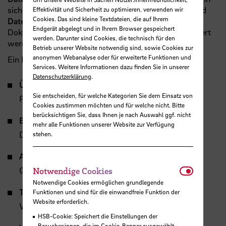
sichergestellt. Fördermittelgeber verlangen zunehmend
Effektivität und Sicherheit zu optimieren, verwenden wir
Cookies. Das sind kleine Textdateien, die auf Ihrem
Datenmanagementpläne
(DMP), die als „lebende
Endgerät abgelegt und in Ihrem Browser gespeichert
Dokumente“ während und nach dem Projekt aktualisiert
werden. Darunter sind Cookies, die technisch für den
werden.
Betrieb unserer Website notwendig sind, sowie Cookies zur
anonymen Webanalyse oder für erweiterte Funktionen und
Ein DMP umfasst:
Services. Weitere Informationen dazu finden Sie in unserer
Datenschutzerklärung
.
Überblick
: Projektmetadaten wie Titel, Ziele,
Sie entscheiden, für welche Kategorien Sie dem Einsatz von
Partner:innen und Laufzeit
Cookies zustimmen möchten und für welche nicht. Bitte
berücksichtigen Sie, dass Ihnen je nach Auswahl ggf. nicht
Bestand:
Herkunft und Qualität der existierenden
mehr alle Funktionen unserer Website zur Verfügung
Daten sowie deren Integration
stehen.
Arbeitsablauf:
Entstehung und Formate der Daten,
Notwendi
Qualitätssicherung
Notwendige Cookies
Notwendige Cookies ermöglichen grundlegende
Transfer:
Kriterien und Wege der Datenübergabe,
Funktionen und sind für die einwandfreie Funktion der
Website erforderlich.
Validierung und Archivierung
HSB-Cookie: Speichert die Einstellungen der
Besucher:innen, die im Cookie-Banner ausgewählt