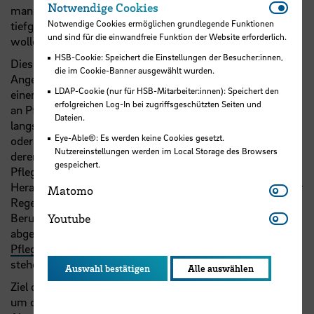
Notwe
Notwendige Cookies
manchmal unser Leben entscheidend. Oft sind dann
Notwendige Cookies ermöglichen grundlegende Funktionen
tiefgreifende Entscheidungen nötig, die gut überlegt sein
und sind für die einwandfreie Funktion der Website erforderlich.
wollen.
HSB-Cookie: Speichert die Einstellungen der Besucher:innen,
Diese Situation tritt oft ganz unverhofft ein. Ein:e enge:r
die im Cookie-Banner ausgewählt wurden.
Angehörige:r erkrankt plötzlich schwer oder trägt durch
LDAP-Cookie (nur für HSB-Mitarbeiter:innen): Speichert den
einen Unfall eine Behinderung davon und bedarf von nun
erfolgreichen Log-In bei zugriffsgeschützten Seiten und
an Pflege durch andere. In anderen Fällen ist es eine
Dateien.
langsame Entwicklung, wie das Altern eines Menschen
Eye-Able®: Es werden keine Cookies gesetzt.
oder das schleichende Voranschreiten einer Krankheit, in
Nutzereinstellungen werden im Local Storage des Browsers
deren Verlauf eine uns nahe stehende Person zum
gespeichert.
Pflegefall wird. Diese neue Situation stellt unbekannte
Mato
Herausforderungen an die Betroffenen und erfordert in der
Matomo
Regel eine gute Koordination zwischen Pflege, Familie und
Youtu
Beruf. Dabei will die Hochschule Bremen Ihnen mit dem
Youtube
abgeschlossenen Kooperationsvertrag -
den
Pflegestützpunkten Bremens
- unterstützend zur Seite
stehen.
Auswahl bestätigen
Alle auswählen
Ziel der Pflegestützpunkte ist es, Ihre erste Adresse rund
um das Thema Pflege zu sein und die erforderlichen