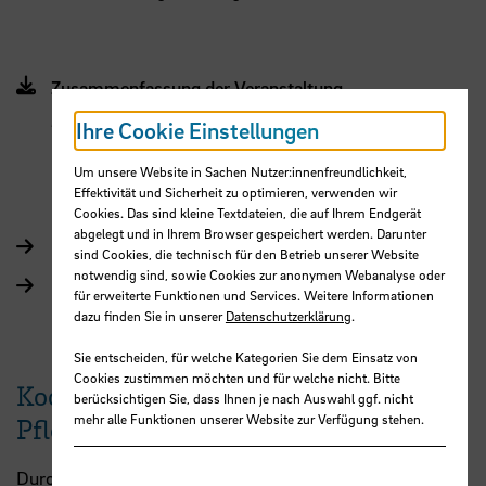
Zusammenfassung der Veranstaltung
„Patientenverfügung“ vom 27.09.2012 (PDF, 15 KB,
Ihre Cookie Einstellungen
Datei ist nicht barrierefrei)
Um unsere Website in Sachen Nutzer:innenfreundlichkeit,
Effektivität und Sicherheit zu optimieren, verwenden wir
Cookies. Das sind kleine Textdateien, die auf Ihrem Endgerät
abgelegt und in Ihrem Browser gespeichert werden. Darunter
Patientenverfügung
sind Cookies, die technisch für den Betrieb unserer Website
notwendig sind, sowie Cookies zur anonymen Webanalyse oder
Formulierungshilfe zur Patientenverfügung
für erweiterte Funktionen und Services. Weitere Informationen
dazu finden Sie in unserer
Datenschutzerklärung
.
Sie entscheiden, für welche Kategorien Sie dem Einsatz von
Cookies zustimmen möchten und für welche nicht. Bitte
Kooperation mit dem
berücksichtigen Sie, dass Ihnen je nach Auswahl ggf. nicht
mehr alle Funktionen unserer Website zur Verfügung stehen.
Pflegestützpunkt Bremen
Durch Krankheit, Alter oder Behinderung verändert sich