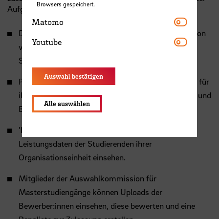
Browsers gespeichert.
Aufgabe gegeben werden.
Matomo
Matomo
Die Rolle 'Studierende/r' wird bei der Immatrikulation
Youtube
Youtube
vergeben und erlaubt den Zugriff auf die eigenen
Stamm- und Leistungsdaten.
Auswahl bestätigen
Prüfende erhalten die Rolle vom
D3
und dürfen nur für
ihre Prüfungen die Teilnehmer:innenlisten einsehen und
Alle auswählen
Bewertungen pflegen.
'Fakultäts-Mitabeiter:innen' dürfen Kontakt- und
Leistungsdaten der Studierenden ihrer
Organisationseinheit einsehen.
Mitglieder der Auswahlkommission für
Masterstudiengänge können Uploads der
Bewerber:innen einsehen, diese bewerten und eine