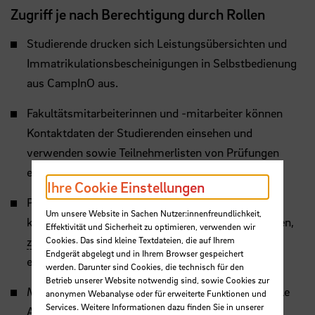
Zugriff je nach Berechtigung durch Rollen
Studierende drucken sich Leistungsübersichten und
Immatrikulationsbescheinigungen in Selbstbedienung
aus CampInO aus.
Fakultätsmitarbeiterinnen und -mitarbeiter können
Kontaktdaten der Studierenden einsehen und
verwenden sowie Teilnehmerlisten von Prüfungen
einsehen.
Ihre Cookie Einstellungen
Prüfungsausschussvorsitzende und Studiendekane
Um unsere Website in Sachen Nutzer:innenfreundlichkeit,
können die Bewertungen von Studierenden einsehen,
Effektivität und Sicherheit zu optimieren, verwenden wir
Cookies. Das sind kleine Textdateien, die auf Ihrem
z.B.
um eine qualifizierte Studienberatung zu
Endgerät abgelegt und in Ihrem Browser gespeichert
ermöglichen.
werden. Darunter sind Cookies, die technisch für den
Betrieb unserer Website notwendig sind, sowie Cookies zur
Mitarbeiterinnen und Mitarbeiter des
D3
können alle
anonymen Webanalyse oder für erweiterte Funktionen und
Services. Weitere Informationen dazu finden Sie in unserer
Arten von Daten in CampInO einsehen und ändern,