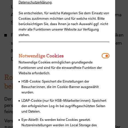
Datenschutzerklärung
.
Listen und Bescheide erstellen. Auch die
Sie entscheiden, für welche Kategorien Sie dem Einsatz von
Abschlussdokumente (Zeugnis, Urkunde und Diploma
Cookies zustimmen möchten und für welche nicht. Bitte
Supplement) werden aus CampInO generiert.
berücksichtigen Sie, dass Ihnen je nach Auswahl ggf. nicht
mehr alle Funktionen unserer Website zur Verfügung
Für komplexe Abfragen, Auswertungen und Statistiken
stehen.
steht besonders geschulten Mitarbeiter:innen mit dem
Modul 'Business Intelligence' ein umfangreiches
Notwendi
Notwendige Cookies
Datenanalyse-Tool zur Verfügung.
Notwendige Cookies ermöglichen grundlegende
Funktionen und sind für die einwandfreie Funktion der
Website erforderlich.
Rollen und Rechte und wie man sie
HSB-Cookie: Speichert die Einstellungen der
bekommt
Besucher:innen, die im Cookie-Banner ausgewählt
wurden.
Der Zugriff auf die überwiegend sehr sensiblen
LDAP-Cookie (nur für HSB-Mitarbeiter:innen): Speichert
personenbezogenen Daten kann in CampInO sehr
den erfolgreichen Log-In bei zugriffsgeschützten Seiten
feingliedrig gesteuert werden.
und Dateien.
Eye-Able®: Es werden keine Cookies gesetzt.
Verschiedene Einzelberechtigungen sind zu Rollen
Nutzereinstellungen werden im Local Storage des
zusammengefasst, die den Personen mit entsprechender