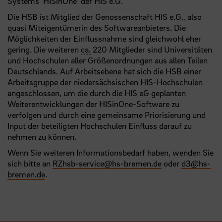
Systems 'HISinOne' der HIS e.G.
Die HSB ist Mitglied der Genossenschaft HIS e.G., also
quasi Miteigentümerin des Softwareanbieters. Die
Möglichkeiten der Einflussnahme sind gleichwohl eher
gering. Die weiteren
ca.
220 Mitglieder sind Universitäten
und Hochschulen aller Größenordnungen aus allen Teilen
Deutschlands. Auf Arbeitsebene hat sich die HSB einer
Arbeitsgruppe der niedersächsischen HIS-Hochschulen
angeschlossen, um die durch die HIS eG geplanten
Weiterentwicklungen der HISinOne-Software zu
verfolgen und durch eine gemeinsame Priorisierung und
Input der beteiligten Hochschulen Einfluss darauf zu
nehmen zu können.
Wenn Sie weiteren Informationsbedarf haben, wenden Sie
sich bitte an
RZhsb-service
@
hs-bremen.de
oder
d3
@
hs-
bremen.de
.