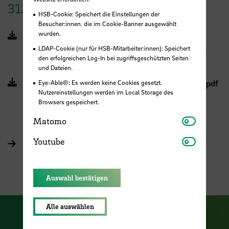
31.01.2026 in Bremen
HSB-Cookie: Speichert die Einstellungen der
Besucher:innen, die im Cookie-Banner ausgewählt
wurden.
WeserLachs_Vortraege_31012026_Klefoth-
LDAP-Cookie (nur für HSB-Mitarbeiter:innen): Speichert
Tanzberger-Buldt_Ulrich.pdf (PDF, 4 MB, Datei ist
den erfolgreichen Log-In bei zugriffsgeschützten Seiten
nicht barrierefrei)
und Dateien.
WeserLachs_Vortrag_31012026_Freese_Thuenen.pdf
Eye-Able®: Es werden keine Cookies gesetzt.
Nutzereinstellungen werden im Local Storage des
(PDF, 8 MB, Datei ist nicht barrierefrei)
Browsers gespeichert.
Matomo
Matomo
Youtube
Youtube
zurück zur WeserLachs-Startseite
Auswahl bestätigen
Alle auswählen
Zu unserer Facebook S
Zu unse