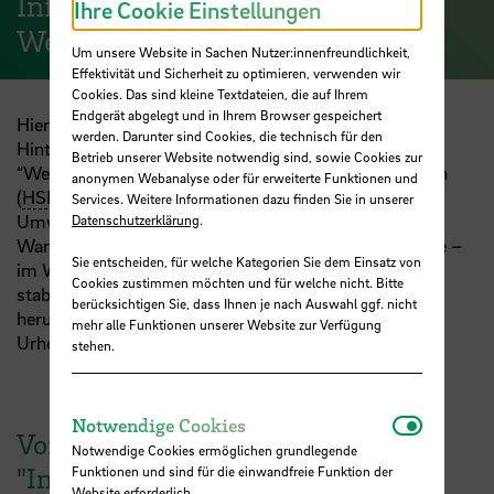
Info-Material zum Projekt
Ihre Cookie Einstellungen
WeserLachs
Um unsere Website in Sachen Nutzer:innenfreundlichkeit,
Effektivität und Sicherheit zu optimieren, verwenden wir
Cookies. Das sind kleine Textdateien, die auf Ihrem
Endgerät abgelegt und in Ihrem Browser gespeichert
Hier findet ihr Praxis-Material und wissenschaftliche
werden. Darunter sind Cookies, die technisch für den
Hintergrund-Infos zum transdisziplinären Projekt
Betrieb unserer Website notwendig sind, sowie Cookies zur
“WeserLachs”. Angesiedelt an der Hochschule Bremen
anonymen Webanalyse oder für erweiterte Funktionen und
(
HSB
), finanziert von der deutschen Bundesstiftung
Services. Weitere Informationen dazu finden Sie in unserer
Umwelt (DBU), hat “WeserLachs” das Ziel,
Datenschutzerklärung
.
Wandersalmoniden – speziell Meerforellen und Lachse –
Sie entscheiden, für welche Kategorien Sie dem Einsatz von
im Wesersystem zu fördern und ihre Bestände zu
Cookies zustimmen möchten und für welche nicht. Bitte
stabilisieren. Das Material kann kostenfrei
berücksichtigen Sie, dass Ihnen je nach Auswahl ggf. nicht
heruntergeladen und unter Angabe der jeweilgen
mehr alle Funktionen unserer Website zur Verfügung
Urheberin / Urhebers genutzt werden.
stehen.
Notwendi
Notwendige Cookies
Vorträge WeserLachs-Workshop
Notwendige Cookies ermöglichen grundlegende
"Information & Diskussion",
Funktionen und sind für die einwandfreie Funktion der
Website erforderlich.