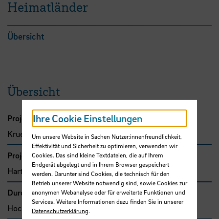
Heimatländer
Übersicht
Übersicht
Ihre Cookie Einstellungen
Projektleitung
Krueger, Antje, Prof. Dr.
Um unsere Website in Sachen Nutzer:innenfreundlichkeit,
Effektivität und Sicherheit zu optimieren, verwenden wir
Projektbeteiligte
Cookies. Das sind kleine Textdateien, die auf Ihrem
Endgerät abgelegt und in Ihrem Browser gespeichert
Hartmann, Rainer, Prof. Dr.
werden. Darunter sind Cookies, die technisch für den
Betrieb unserer Website notwendig sind, sowie Cookies zur
Durchführende Organisation
anonymen Webanalyse oder für erweiterte Funktionen und
Services. Weitere Informationen dazu finden Sie in unserer
Hochschule Bremen, Fakultät 3
Datenschutzerklärung
.