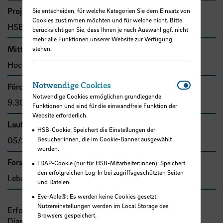
Projekttyp
Sie entscheiden, für welche Kategorien Sie dem Einsatz von
Cookies zustimmen möchten und für welche nicht. Bitte
HSB-intern gefördertes Projekt
berücksichtigen Sie, dass Ihnen je nach Auswahl ggf. nicht
mehr alle Funktionen unserer Website zur Verfügung
Mittel- bzw. Auftragsgeber
stehen.
Hochschule Bremen, F&E-Fonds
Notwendi
Notwendige Cookies
Förder- bzw. Auftragssumme
Notwendige Cookies ermöglichen grundlegende
9.300,00 €
Funktionen und sind für die einwandfreie Funktion der
Website erforderlich.
Laufzeit
HSB-Cookie: Speichert die Einstellungen der
Besucher:innen, die im Cookie-Banner ausgewählt
05/2022 - 04/2023
wurden.
Forschungs- und Transfercluster
LDAP-Cookie (nur für HSB-Mitarbeiter:innen): Speichert
den erfolgreichen Log-In bei zugriffsgeschützten Seiten
Lebensqualität
und Dateien.
Eye-Able®: Es werden keine Cookies gesetzt.
Nutzereinstellungen werden im Local Storage des
Erforschung der Bedeutung und der Wirkungen des
Browsers gespeichert.
Diaspora-Tourismus
bzw.
der transnationalen