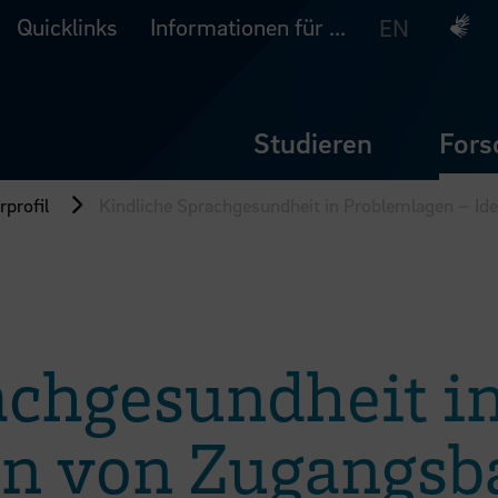
Quicklinks
Informationen für ...
Deuts
EN
Studieren
Fors
profil
Kindliche Sprachgesundheit in Problemlagen – Ide
achgesundheit i
ion von Zugangsb