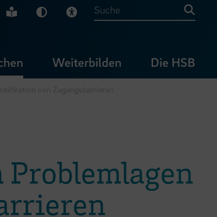
che Gebärdensprache
Leichte Sprache
Dunkel-Modus
Visuelle Hilfe
Suche
chen
Weiterbilden
Die HSB
ntifikation von Zugangsbarrieren
n Problemlagen
arrieren