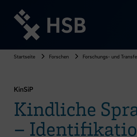
Direkt
zum
Seiteninhalt
springen
Startseite
Forschen
Forschungs- und Transfer
KinSiP
Kindliche Spr
– Identifikat