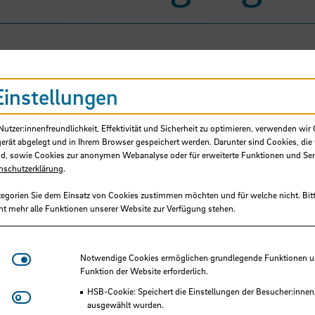
Einstellungen
tzer:innenfreundlichkeit, Effektivität und Sicherheit zu optimieren, verwenden wir 
gerät abgelegt und in Ihrem Browser gespeichert werden. Darunter sind Cookies, die 
d, sowie Cookies zur anonymen Webanalyse oder für erweiterte Funktionen und Ser
nschutzerklärung
.
tegorien Sie dem Einsatz von Cookies zustimmen möchten und für welche nicht. Bitt
ht mehr alle Funktionen unserer Website zur Verfügung stehen.
Scharff Rethfeldt, Wiebke, Prof. Dr.
Hochschule Bremen, Fakultät 3
Notwendige Cookies
Notwendige Cookies ermöglichen grundlegende Funktionen und
Funktion der Website erforderlich.
HSB-intern gefördertes Projekt
HSB-Cookie: Speichert die Einstellungen der Besucher:innen
Matomo
ausgewählt wurden.