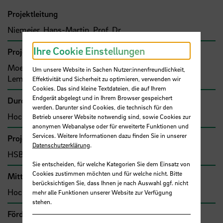
Projektleitung
Niemeier, Hans-Martin, Prof. Dr.
Ihre Cookie Einstellungen
Projektbeteiligte
Moewes, Malte, Dipl. Ökonom
Um unsere Website in Sachen Nutzer:innenfreundlichkeit,
Lemper, Burkhard, Prof. Dr.
Effektivität und Sicherheit zu optimieren, verwenden wir
Cookies. Das sind kleine Textdateien, die auf Ihrem
Endgerät abgelegt und in Ihrem Browser gespeichert
Durchführende Organisation
werden. Darunter sind Cookies, die technisch für den
Hochschule Bremen, Fakultät 1
Betrieb unserer Website notwendig sind, sowie Cookies zur
anonymen Webanalyse oder für erweiterte Funktionen und
Services. Weitere Informationen dazu finden Sie in unserer
Projekttyp
Datenschutzerklärung
.
HSB-intern gefördertes Projekt
Sie entscheiden, für welche Kategorien Sie dem Einsatz von
Cookies zustimmen möchten und für welche nicht. Bitte
Mittel- bzw. Auftragsgeber
berücksichtigen Sie, dass Ihnen je nach Auswahl ggf. nicht
Hochschule Bremen, F&E-Fonds
mehr alle Funktionen unserer Website zur Verfügung
stehen.
Förder- bzw. Auftragssumme