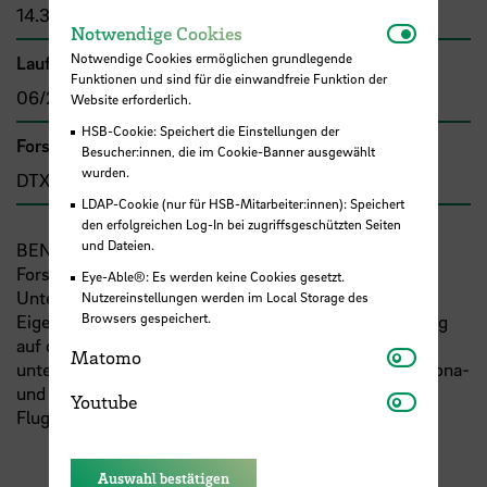
14.373,00 €
Notwendi
Notwendige Cookies
Notwendige Cookies ermöglichen grundlegende
Laufzeit
Funktionen und sind für die einwandfreie Funktion der
06/2022 - 07/2023
Website erforderlich.
HSB-Cookie: Speichert die Einstellungen der
Forschungs- und Transfercluster
Besucher:innen, die im Cookie-Banner ausgewählt
wurden.
DTX
LDAP-Cookie (nur für HSB-Mitarbeiter:innen): Speichert
den erfolgreichen Log-In bei zugriffsgeschützten Seiten
und Dateien.
BENCHPORTS V ist das fünfte Projekt einer
Forschungsreihe zum Benchmarking von öffentlichen
Eye-Able®: Es werden keine Cookies gesetzt.
Unternehmen, um die Wirkung von Veränderung der
Nutzereinstellungen werden im Local Storage des
Browsers gespeichert.
Eigentumsform, des Wettbewerbs und der Regulierung
auf die ökonomische Effizienz und Sustainability zu
Matomo
Matomo
untersuchen. Schwerpunkt dieses Projekts ist die Corona-
und Klimakrise, von der Seehäfen, Flughäfen und
Youtube
Youtube
Flugsicherung unterschiedlich stark getroffen sind.
Auswahl bestätigen