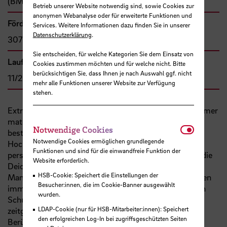
(BMBF)
Betrieb unserer Website notwendig sind, sowie Cookies zur
anonymen Webanalyse oder für erweiterte Funktionen und
Förder- bzw. Auftragssumme
Services. Weitere Informationen dazu finden Sie in unserer
Datenschutzerklärung
.
307.783,00 €
Sie entscheiden, für welche Kategorien Sie dem Einsatz von
Laufzeit
Cookies zustimmen möchten und für welche nicht. Bitte
berücksichtigen Sie, dass Ihnen je nach Auswahl ggf. nicht
11/2014 - 10/2017
mehr alle Funktionen unserer Website zur Verfügung
stehen.
Extreme Hochwassesrereignisse zeigen, dass ein enormer
materieller und personeller Aufwand zur Verteidigung
Notwendi
Notwendige Cookies
bestehender Deichlinien gegen akutes Versagen im
Notwendige Cookies ermöglichen grundlegende
Hochwasserfall erforderlich ist. Neben den hohen
Funktionen und sind für die einwandfreie Funktion der
personellen und materiellen Aufwendungen erfordert die
Website erforderlich.
Deichverteidigung Zeit, die im Hochwasserfall
HSB-Cookie: Speichert die Einstellungen der
Mangelware ist. So kommt es trotz aller Anstrengungen
Besucher:innen, die im Cookie-Banner ausgewählt
immer wieder zu Deichbrüchen, weil die erforderlichen
wurden.
Schutzmaßnahmen nicht in ausreichender Menge
LDAP-Cookie (nur für HSB-Mitarbeiter:innen): Speichert
zeitgerecht vor Ort eingesetzt werden können. Unter
den erfolgreichen Log-In bei zugriffsgeschützten Seiten
Berücksichtigung dieser Aspekte ist es angeraten,