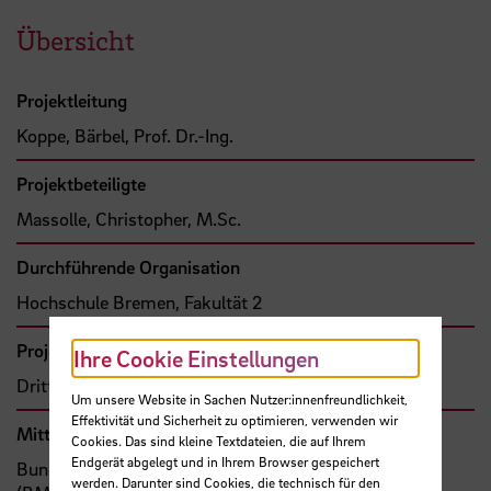
Übersicht
Projektleitung
Koppe, Bärbel, Prof. Dr.-Ing.
Projektbeteiligte
Massolle, Christopher, M.Sc.
Durchführende Organisation
Hochschule Bremen, Fakultät 2
Projekttyp
Ihre Cookie Einstellungen
Drittmittelprojekt (Zuwendung)
Um unsere Website in Sachen Nutzer:innenfreundlichkeit,
Effektivität und Sicherheit zu optimieren, verwenden wir
Mittel- bzw. Auftragsgeber
Cookies. Das sind kleine Textdateien, die auf Ihrem
Endgerät abgelegt und in Ihrem Browser gespeichert
Bund, Bundesministerium für Bildung und Forschung
werden. Darunter sind Cookies, die technisch für den