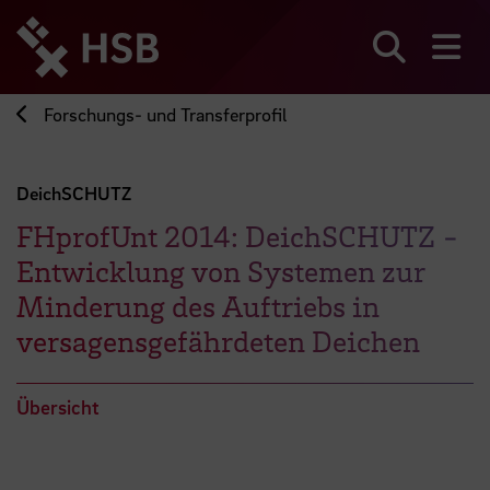
Direkt
zum
Seiteninhalt
Suchen
Me
springen
Forschungs- und Transferprofil
DeichSCHUTZ
FHprofUnt 2014: DeichSCHUTZ -
Entwicklung von Systemen zur
Minderung des Auftriebs in
versagensgefährdeten Deichen
Übersicht