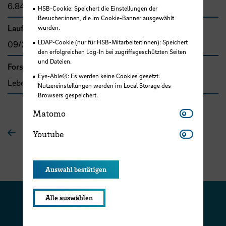
6.840,00 €
HSB-Cookie: Speichert die Einstellungen der
Besucher:innen, die im Cookie-Banner ausgewählt
Laufzeit
wurden.
LDAP-Cookie (nur für HSB-Mitarbeiter:innen): Speichert
09/2020 - 04/2022
den erfolgreichen Log-In bei zugriffsgeschützten Seiten
und Dateien.
Forschungs- und Transfercluster
Eye-Able®: Es werden keine Cookies gesetzt.
Lebensqualität
Nutzereinstellungen werden im Local Storage des
Browsers gespeichert.
Matomo
Matomo
Youtube
Zur Übersichtsseite
Youtube
Auswahl bestätigen
Alle auswählen
Zu unserer Facebook S
Zu unse
Zu unserer YouTu
Zu unserer Instagram Seite