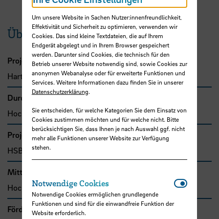
Um unsere Website in Sachen Nutzer:innenfreundlichkeit,
Effektivität und Sicherheit zu optimieren, verwenden wir
Übersicht
Cookies. Das sind kleine Textdateien, die auf Ihrem
Endgerät abgelegt und in Ihrem Browser gespeichert
werden. Darunter sind Cookies, die technisch für den
Projektleitung
Betrieb unserer Website notwendig sind, sowie Cookies zur
anonymen Webanalyse oder für erweiterte Funktionen und
Harth, Annette, Prof. Dr.
Services. Weitere Informationen dazu finden Sie in unserer
Datenschutzerklärung
.
Durchführende Organisation
Sie entscheiden, für welche Kategorien Sie dem Einsatz von
Hochschule Bremen, Fakultät 3
Cookies zustimmen möchten und für welche nicht. Bitte
berücksichtigen Sie, dass Ihnen je nach Auswahl ggf. nicht
Projekttyp
mehr alle Funktionen unserer Website zur Verfügung
stehen.
HSB-intern gefördertes Projekt
Mittel- bzw. Auftragsgeber
Notwendi
Notwendige Cookies
Hochschule Bremen, F&E-Fonds
Notwendige Cookies ermöglichen grundlegende
Funktionen und sind für die einwandfreie Funktion der
Förder- bzw. Auftragssumme
Website erforderlich.