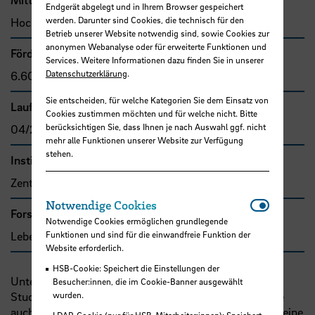
Endgerät abgelegt und in Ihrem Browser gespeichert
werden. Darunter sind Cookies, die technisch für den
Hochschule Bremen, F&E-Fonds
Betrieb unserer Website notwendig sind, sowie Cookies zur
anonymen Webanalyse oder für erweiterte Funktionen und
Förder- bzw. Auftragssumme
Services. Weitere Informationen dazu finden Sie in unserer
Datenschutzerklärung
.
6.600,00 €
Sie entscheiden, für welche Kategorien Sie dem Einsatz von
Laufzeit
Cookies zustimmen möchten und für welche nicht. Bitte
berücksichtigen Sie, dass Ihnen je nach Auswahl ggf. nicht
04/2017 - 12/2018
mehr alle Funktionen unserer Website zur Verfügung
stehen.
Institut
Zentrum für Pflegeforschung und Beratung
Notwendi
Notwendige Cookies
Forschungs- und Transfercluster
Notwendige Cookies ermöglichen grundlegende
Funktionen und sind für die einwandfreie Funktion der
Lebensqualität
Website erforderlich.
HSB-Cookie: Speichert die Einstellungen der
Unter dem Begriff „Missed Nursing Care“ (MNC) sind
Besucher:innen, die im Cookie-Banner ausgewählt
wurden.
Studien versammelt, die neben nicht gegebener Pflege
auch nicht vollendete oder zu spät erfolgte Pflege und eine
LDAP-Cookie (nur für HSB-Mitarbeiter:innen): Speichert