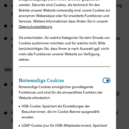
wenn Sie Veranstaltungen zum Bereich Gleichstellung
werden. Darunter sind Cookies, die technisch für den
Betrieb unserer Website notwendig sind, sowie Cookies zur
planen
anonymen Webanalyse oder für erweiterte Funktionen und
Services. Weitere Informationen dazu finden Sie in unserer
wenn Sie interessiert sind, politisch mitzuwirken
Datenschutzerklärung
.
wenn Sie Anregungen und Wünsche in Bezug auf das
Sie entscheiden, für welche Kategorien Sie dem Einsatz von
Cookies zustimmen möchten und für welche nicht. Bitte
Thema Gleichstellung haben
berücksichtigen Sie, dass Ihnen je nach Auswahl ggf. nicht
mehr alle Funktionen unserer Website zur Verfügung
stehen.
Wir beraten
Notwendi
Notwendige Cookies
bei
geschlechtsbezogener Benachteiligung und
Notwendige Cookies ermöglichen grundlegende
Diskriminierung sowie bei sexualisierter Belästigung
Funktionen und sind für die einwandfreie Funktion der
Website erforderlich.
und Gewalt
HSB-Cookie: Speichert die Einstellungen der
Besucher:innen, die im Cookie-Banner ausgewählt
bei Fragen zur Vereinbarkeit von Studium/Beruf und
wurden.
Sorgeaufgaben
LDAP-Cookie (nur für HSB-Mitarbeiter:innen): Speichert