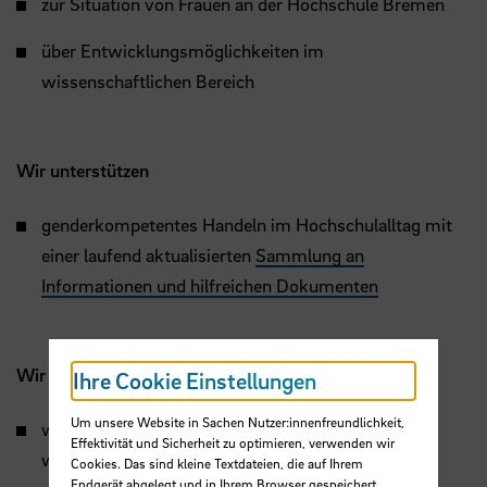
zur Situation von Frauen an der Hochschule Bremen
über Entwicklungsmöglichkeiten im
wissenschaftlichen Bereich
Wir unterstützen
genderkompetentes Handeln im Hochschulalltag mit
einer laufend aktualisierten
Sammlung an
Informationen und hilfreichen Dokumenten
Wir kooperieren
Ihre Cookie Einstellungen
Um unsere Website in Sachen Nutzer:innenfreundlichkeit,
wenn Sie Gleichstellungsmaßnahmen durchführen
Effektivität und Sicherheit zu optimieren, verwenden wir
wollen
Cookies. Das sind kleine Textdateien, die auf Ihrem
Endgerät abgelegt und in Ihrem Browser gespeichert