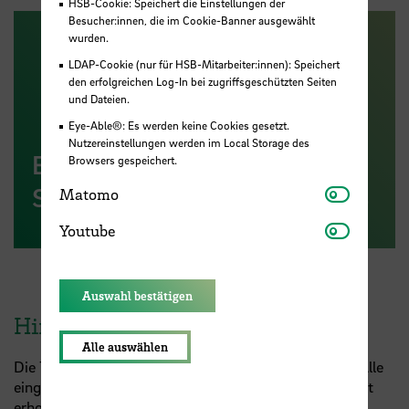
HSB-Cookie: Speichert die Einstellungen der
Besucher:innen, die im Cookie-Banner ausgewählt
wurden.
LDAP-Cookie (nur für HSB-Mitarbeiter:innen): Speichert
den erfolgreichen Log-In bei zugriffsgeschützten Seiten
und Dateien.
Eye-Able®: Es werden keine Cookies gesetzt.
Nutzereinstellungen werden im Local Storage des
Ergebnisse der
Browsers gespeichert.
Matomo
Studiengangsevaluation 2024
Matomo
Youtube
Youtube
Auswahl bestätigen
Hinweise zum Datenschutz
Alle auswählen
Die Teilnahme an der Online-Befragung ist freiwillig. Alle
eingehenden Daten werden grundsätzlich anonymisiert
erhoben und vertraulich behandelt.
Geben Sie in