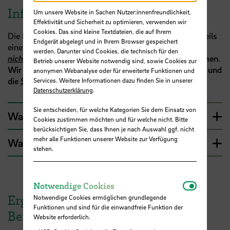
Informationen für Studierende
Um unsere Website in Sachen Nutzer:innenfreundlichkeit,
Effektivität und Sicherheit zu optimieren, verwenden wir
Cookies. Das sind kleine Textdateien, die auf Ihrem
Die Befragungen werden pro Semesterverband in jeweils
Endgerät abgelegt und in Ihrem Browser gespeichert
einer Lehrveranstaltung durchgeführt.
Fokussiert wird
werden. Darunter sind Cookies, die technisch für den
nicht
die Lehrveranstaltung, an der Sie gerade teilnehmen.
Betrieb unserer Website notwendig sind, sowie Cookies zur
Wir möchten vielmehr Ihre Sicht auf den
Studiengang
und
anonymen Webanalyse oder für erweiterte Funktionen und
die
Studienbedingungen
insgesamt erfahren.
Services. Weitere Informationen dazu finden Sie in unserer
Datenschutzerklärung
.
Sie entscheiden, für welche Kategorien Sie dem Einsatz von
Wann und wie wird gefragt?
Cookies zustimmen möchten und für welche nicht. Bitte
berücksichtigen Sie, dass Ihnen je nach Auswahl ggf. nicht
mehr alle Funktionen unserer Website zur Verfügung
Was passiert mit den Daten?
stehen.
Notwendi
Notwendige Cookies
Ergebnisse der vorherigen
Notwendige Cookies ermöglichen grundlegende
Funktionen und sind für die einwandfreie Funktion der
Befragungen
Website erforderlich.