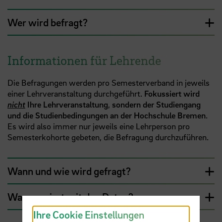
Wer wird befragt?
Informationen für Lehrende
Die Befragungen werden pro Semesterverband in jeweils
einer Lehrveranstaltung durchgeführt.
Fokussiert wird
nicht
Ihre Lehrveranstaltung
,
sondern der Studiengang
und die Studienbedingungen an der Hochschule Bremen
.
Es wird also immer nur jeweils eine Lehrperson pro
Semesterkohorte gebeten, die Befragung durchzuführen.
Wann und wie wird gefragt?
Was passiert mit den Daten?
Ihre Cookie Einstellungen