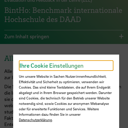
BintHo: Benchmark internationale
Hochschule des DAAD
Zum Inhalt springen
Allgemeines
Ihre Cookie Einstellungen
Alle drei Jahre findet die vom DAAD initiierte Befragung
Um unsere Website in Sachen Nutzer:innenfreundlichkeit,
zur Internationalität der Hochschulen statt.
Effektivität und Sicherheit zu optimieren, verwenden wir
Die Studierenden werden dazu befragt, wie wichtig ihnen
Cookies. Das sind kleine Textdateien, die auf Ihrem Endgerät
die Internationalität Ihrer Hochschule ist? Wie bewerten
abgelegt und in Ihrem Browser gespeichert werden. Darunter
sind Cookies, die technisch für den Betrieb unserer Website
sie das entsprechende Angebot der Hochschule? Auf
notwendig sind, sowie Cookies zur anonymen Webanalyse
welche Hürden treffen sie bei der Vorbereitung von
oder für erweiterte Funktionen und Services. Weitere
studienbezogenen Auslandsaufenthalten? Welche
Informationen dazu finden Sie in unserer
Faktoren waren für internationale Studierende bei ihrer
Datenschutzerklärung
.
Entscheidung für eine Gasthochschule von besonderer