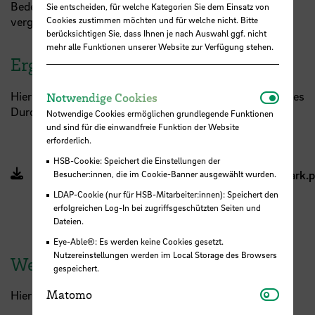
Bedeutung? Und wie fallen diese Befunde bei anderen,
Sie entscheiden, für welche Kategorien Sie dem Einsatz von
Cookies zustimmen möchten und für welche nicht. Bitte
vergleichbaren Hochschulen in Deutschland aus?
berücksichtigen Sie, dass Ihnen je nach Auswahl ggf. nicht
mehr alle Funktionen unserer Website zur Verfügung stehen.
Ergebnisse der Hochschule Bremen
Notwend
Hier finden Sie die Ergebnisse der Hochschule Bremen des
Notwendige Cookies
Durchgangs 2023/2024.
Notwendige Cookies ermöglichen grundlegende Funktionen
und sind für die einwandfreie Funktion der Website
erforderlich.
HSB-Cookie: Speichert die Einstellungen der
_56800__Hochschule_Bremen_BintHo23_Benchmark.p
Besucher:innen, die im Cookie-Banner ausgewählt wurden.
(PDF, 7 MB, Datei ist nicht barrierefrei)
LDAP-Cookie (nur für HSB-Mitarbeiter:innen): Speichert den
erfolgreichen Log-In bei zugriffsgeschützten Seiten und
Dateien.
Eye-Able®: Es werden keine Cookies gesetzt.
Nutzereinstellungen werden im Local Storage des Browsers
Weitere Informationen zum DAAD
gespeichert.
Matom
Matomo
Hier geht es zur
Webseite vom DAAD
.