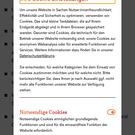
Unterstützung der Lehr-/Lernforschung des
Um unsere Website in Sachen Nutzer:innenfreundlichkeit,
Effektivität und Sicherheit zu optimieren, verwenden wir
Studienganges Soziale Arbeit
Cookies. Das sind kleine Textdateien, die auf Ihrem
Endgerät abgelegt und in Ihrem Browser gespeichert
Wissenschaftliche Begleitforschung
werden. Darunter sind Cookies, die technisch für den
Betrieb unserer Website notwendig sind, sowie Cookies zur
Wissenschaftliche Begleitung von Praxis- und
anonymen Webanalyse oder für erweiterte Funktionen und
Services. Weitere Informationen dazu finden Sie in unserer
anwendungsorientierten Forschungs- und
Datenschutzerklärung
.
Entwicklungsprojekten.
Sie entscheiden, für welche Kategorien Sie dem Einsatz von
Entwicklung von Evaluationskonzepten und -
Cookies zustimmen möchten und für welche nicht. Bitte
berücksichtigen Sie, dass Ihnen je nach Auswahl ggf. nicht
instrumenten
mehr alle Funktionen unserer Website zur Verfügung
stehen.
Wissenschaftliche Begleitung von Sozialplanung,
Sozialberichterstattung und Konzeptentwicklung
Notwendi
Notwendige Cookies
Wissenschaftliche Unterstützung bei der Planung und
Notwendige Cookies ermöglichen grundlegende
Organisation sozialer Dienstleistungen
Funktionen und sind für die einwandfreie Funktion der
Website erforderlich.