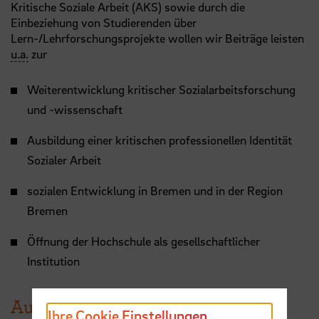
Kritische Soziale Arbeit (AKS) sowie durch die
Einbeziehung von Studierenden über
Lern-/Lehrforschungsprojekte wollen wir Beiträge leisten
u.a.
zur
Weiterentwicklung kritischer Sozialarbeitsforschung
und -wissenschaft
Ausbildung einer kritischen professionellen Identität
Sozialer Arbeit
sozialen Entwicklung in Bremen und in der Region
Bremen
Öffnung der Hochschule als gesellschaftlicher
Institution
Aufgaben
Ihre Cookie Einstellungen