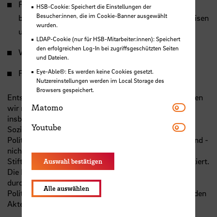
Fort- und Weiterbildung in Form von
HSB-Cookie: Speichert die Einstellungen der
Besucher:innen, die im Cookie-Banner ausgewählt
berufsbegleitender Zusatzqualifizierung, Arbeitskreisen
wurden.
und Fachtagungen
LDAP-Cookie (nur für HSB-Mitarbeiter:innen): Speichert
den erfolgreichen Log-In bei zugriffsgeschützten Seiten
Wissenschaftliche Politikberatung
und Dateien.
Eye-Able®: Es werden keine Cookies gesetzt.
Fachberatung
Nutzereinstellungen werden im Local Storage des
Browsers gespeichert.
Entsprechend unseres kritischen Arbeitsansatzes nutzen
Matomo
Matomo
wir neben den klassischen Forschungsmethoden
insbesondere das Methodenrepertoire kritischer
Youtube
Youtube
Sozialforschung sowie die Wege kritischen
Politikberatung. Unsere Projekte werden kostendeckend -
nicht gewinnorientiert - über Mitgliedsbeiträge,
Stiftungsgelder und Aufwandsentschädigungen finanziert.
Auswahl bestätigen
Die Ergebnisse unserer Arbeit stellen wir in Tagungen,
durch Berichte, Veröffentlichungen und in der
Alle auswählen
Politikberatung der Öffentlichkeit sowie den betreffenden
Akteuren zur Verfügung.