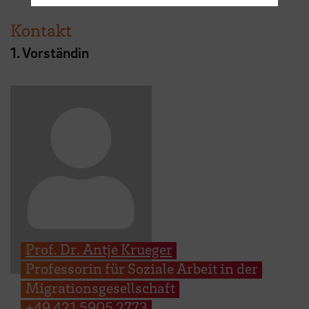
Kontakt
1. Vorständin
Prof. Dr. Antje Krueger
Professorin für Soziale Arbeit in der
Migrationsgesellschaft
+49 421 5905 2773