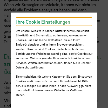
Wenn wir Strategien entwickeln, können wir nicht im
Vorfeld alle Probleme analysiert haben und dann
Handlungen ableiten, was klassischerweise in der
Business School so gelehrt wurde. Sondern wir müssen
Ihre Cookie Einstellungen
handeln und ständig darauf reagieren, was passiert da
gerade? Wir können antizipieren und lernen, über die
Um unsere Website in Sachen Nutzer:innenfreundlichkeit,
Effektivität und Sicherheit zu optimieren, verwenden wir
Grenzen der Organisation hinaus zu denken und uns als
Cookies. Das sind kleine Textdateien, die auf Ihrem
Teil von systemischen Wechselwirkungen zu verstehen.
Endgerät abgelegt und in Ihrem Browser gespeichert
werden. Darunter sind Cookies, die technisch für den
Betrieb unserer Website notwendig sind, sowie Cookies zur
Das hört sich ganz schön kompliziert
anonymen Webanalyse oder für erweiterte Funktionen und
an. Welche Kompetenzen brauchen
Services. Weitere Informationen dazu finden Sie in unserer
Datenschutzerklärung
.
dann Einzelne im Unternehmen?
Sie entscheiden, für welche Kategorien Sie dem Einsatz von
Cookies zustimmen möchten und für welche nicht. Bitte
Ja, es stellt das konventionelle Denken in Frage. Viele
berücksichtigen Sie, dass Ihnen je nach Auswahl ggf. nicht
klassische Ansätze haben diese Komplexitäten nicht
mehr alle Funktionen unserer Website zur Verfügung
miteinkalkuliert.
stehen.
Mit meinen Studierenden versuchen wir zu klären, was
sind die Interessen verschiedener Akteure in einem