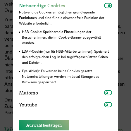
weiteren Organisationsfeld, nicht nur innerhalb der
Notwendi
Notwendige Cookies
Organisation.
Notwendige Cookies ermöglichen grundlegende
Funktionen und sind für die einwandfreie Funktion der
Zum systemischen Handeln gehört Offenheit. Auch
Website erforderlich.
paradoxales Denken. Also nicht nur linear – ich tue was,
dann Konsequenz, dann Fehlerkorrektur. Es ist hilfreich zu
HSB-Cookie: Speichert die Einstellungen der
Besucher:innen, die im Cookie-Banner ausgewählt
verstehen, dass Handeln oft paradoxe Widersprüche
wurden.
beinhaltet. Dazu zählt, dass ich über Rückkoppelungen
und verschiedene Interessen nachdenke. Die Natur, die
LDAP-Cookie (nur für HSB-Mitarbeiter:innen): Speichert
den erfolgreichen Log-In bei zugriffsgeschützten Seiten
Ökologie, meldet sich jetzt durch Klimawandel, sitzt aber
und Dateien.
nicht unbedingt mit am Tisch, hat keine
Interessensvertretung. Hierbei ist wichtig, dass wir uns
Eye-Able®: Es werden keine Cookies gesetzt.
Nutzereinstellungen werden im Local Storage des
öffnen, bereit zum Dialog, da es immer verschiedene
Browsers gespeichert.
Ansätze für nachhaltige Transformation gibt. Wir müssen
pluralistischer sein.
Matomo
Matomo
Das sind schon hohe Anforderungen an Führung und
Youtube
Youtube
Zusammenarbeit in Unternehmen und mit unseren
Partnern.
Auswahl bestätigen
Wie kann man das als Professorin im