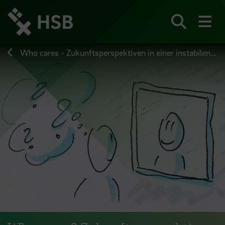
Direkt
zum
Seiteninhalt
Suchen
Me
springen
Who cares - Zukunftsperspektiven in einer instabilen Welt