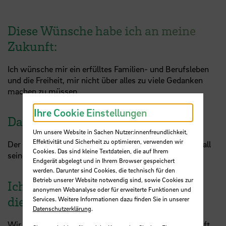
Diese Wünsche habe ich an meine
Zukunft:
Ich wünsche mir ein erfülltes Familien- und Berufsleben
und die Freiheit, mir nicht über alles zu viele Gedanken
machen zu müssen.
Ihre Cookie Einstellungen
Das macht mir Sorgen:
Um unsere Website in Sachen Nutzer:innenfreundlichkeit,
Effektivität und Sicherheit zu optimieren, verwenden wir
Der raue Ton innerhalb der Gesellschaft, der Hass und all
Cookies. Das sind kleine Textdateien, die auf Ihrem
seine negativen Konsequenzen
Endgerät abgelegt und in Ihrem Browser gespeichert
werden. Darunter sind Cookies, die technisch für den
Betrieb unserer Website notwendig sind, sowie Cookies zur
Ich finde, das braucht die Welt in
anonymen Webanalyse oder für erweiterte Funktionen und
diesen Zeiten:
Services. Weitere Informationen dazu finden Sie in unserer
Datenschutzerklärung
.
Wir brauchen zwischenmenschlichen Respekt, Vernunft