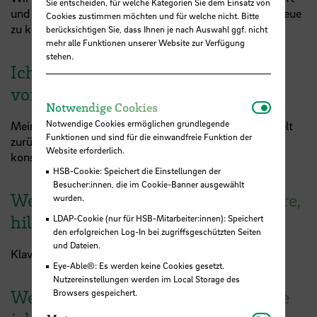
Sie entscheiden, für welche Kategorien Sie dem Einsatz von
und den Mut, Probleme zu lösen statt immer wieder neue
Cookies zustimmen möchten und für welche nicht. Bitte
zu kreieren.
berücksichtigen Sie, dass Ihnen je nach Auswahl ggf. nicht
mehr alle Funktionen unserer Website zur Verfügung
stehen.
Ich habe mir ganz konkret
vorgenommen:
Notwendi
Notwendige Cookies
Notwendige Cookies ermöglichen grundlegende
Meinen hedonistischen Lebensstil im Sinne der Umwelt
Funktionen und sind für die einwandfreie Funktion der
zurückzufahren und meine persönlichen Ziele
Website erforderlich.
konsequenter anzugehen.
HSB-Cookie: Speichert die Einstellungen der
Besucher:innen, die im Cookie-Banner ausgewählt
Wenn ich die innere Balance verliere,
wurden.
hilft mir:
LDAP-Cookie (nur für HSB-Mitarbeiter:innen): Speichert
den erfolgreichen Log-In bei zugriffsgeschützten Seiten
und Dateien.
Klavier spielen und singen, das ist mein „Ausgleich“.
Eye-Able®: Es werden keine Cookies gesetzt.
Nutzereinstellungen werden im Local Storage des
Wenn ich jetzt 21 wäre, dann würde
Browsers gespeichert.