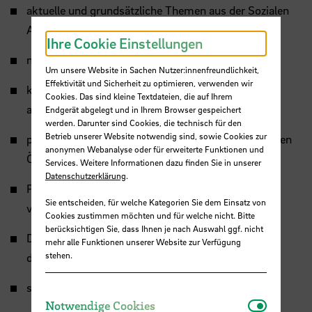
aktuelle und grundsätzliche Themen aus der Sozialen
Arbeit verhandelt
Ihre Cookie Einstellungen
neue Bücher vorgestellt
Um unsere Website in Sachen Nutzer:innenfreundlichkeit,
Effektivität und Sicherheit zu optimieren, verwenden wir
kontroverse Fragen aus der Praxis Sozialer Arbeit
Cookies. Das sind kleine Textdateien, die auf Ihrem
aufgegriffen
Endgerät abgelegt und in Ihrem Browser gespeichert
werden. Darunter sind Cookies, die technisch für den
Betrieb unserer Website notwendig sind, sowie Cookies zur
praxisbezogene Forschungsergebnisse einer breiteren
anonymen Webanalyse oder für erweiterte Funktionen und
Öffentlichkeit vorgestellt
Services. Weitere Informationen dazu finden Sie in unserer
Datenschutzerklärung
.
Podiumsdiskussionen zu aktuellen Themen
Sie entscheiden, für welche Kategorien Sie dem Einsatz von
veranstaltet
Cookies zustimmen möchten und für welche nicht. Bitte
berücksichtigen Sie, dass Ihnen je nach Auswahl ggf. nicht
Diskussionsveranstaltungen mit Adressat:innen
mehr alle Funktionen unserer Website zur Verfügung
stehen.
durchgeführt
spannende Gastredner:innen eingeladen
Notwendi
Notwendige Cookies