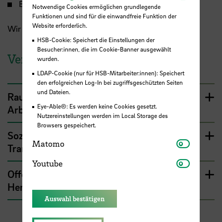
Begegnungsräume geschaffen
Notwendige Cookies ermöglichen grundlegende
Funktionen und sind für die einwandfreie Funktion der
Website erforderlich.
Wir freuen uns auf einen anregenden Austausch!
HSB-Cookie: Speichert die Einstellungen der
Besucher:innen, die im Cookie-Banner ausgewählt
Vergangene Veranstaltungen
wurden.
LDAP-Cookie (nur für HSB-Mitarbeiter:innen): Speichert
den erfolgreichen Log-In bei zugriffsgeschützten Seiten
und Dateien.
Raum greifen und Platz nehmen – Soziale
Eye-Able®: Es werden keine Cookies gesetzt.
Arbeit im Sozialen Raum
Nutzereinstellungen werden im Local Storage des
Browsers gespeichert.
Soziale Arbeit in der digitalen
Matomo
Matomo
Transformation
Youtube
Youtube
Offene Altenhilfe in Bremen – Aktuelle
Herausforderungen im Arbeitsfeld
Auswahl bestätigen