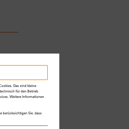
n:
swall
Cookies. Das sind kleine
technisch für den Betrieb
vices. Weitere Informationen
e berücksichtigen Sie, dass