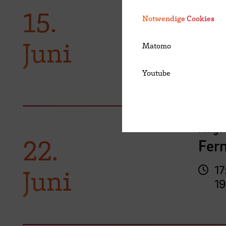
Wär
15.
Notwendige Cookies
gest
Juni
Matomo
17
19
Youtube
Ringvo
22.
Fer
17
Juni
19