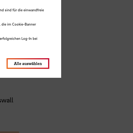
nah
 sind für die einwandfreie
, die im Cookie-Banner
swall
erfolgreichen Log-In bei
lungen werden im Local Storage
Alle auswählen
swall