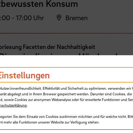
tbewussten Konsum
:00 - 17:00 Uhr
Bremen
rlesung Facetten der Nachhaltigkeit
 Dinge in die eigenen Hände nehme
-FREIE Wärme für Alle!
Einstellungen
:30 -
Campus Neustadt, Neustadt
tzer:innenfreundlichkeit, Effektivität und Sicherheit zu optimieren, verwenden wir 
:30 Uhr
(UB-Gebäude)
gerät abgelegt und in Ihrem Browser gespeichert werden. Darunter sind Cookies, die 
UB-Gebäude - Erdgeschoss
d, sowie Cookies zur anonymen Webanalyse oder für erweiterte Funktionen und Ser
nschutzerklärung
.
tegorien Sie dem Einsatz von Cookies zustimmen möchten und für welche nicht. Bitt
ht mehr alle Funktionen unserer Website zur Verfügung stehen.
rlesung Facetten der Nachhaltigkeit