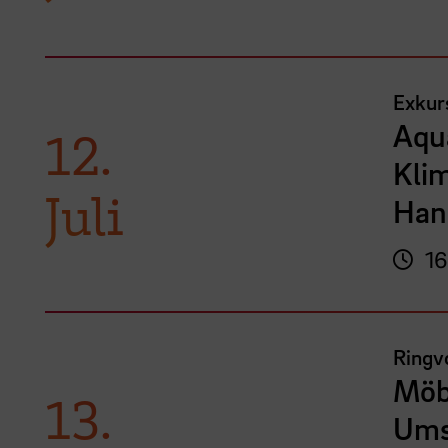
Exkurs
Aqua
12.
Kli
Juli
Han
16
Ringvo
Möb
13.
Ums