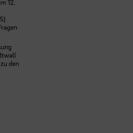
um 12.
S)
 Fragen
sung
dtwall
 zu den