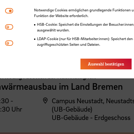
mewende kostengünstig und zeit
Notwendige Cookies
Notwendige Cookies ermöglichen grundlegende Funktionen und
alten
Funktion der Website erforderlich.
HSB-Cookie: Speichert die Einstellungen der Besucher:innen
Matomo
:30 -
Campus Neustadt, Neustadt
ausgewählt wurden.
:30 Uhr
(UB-Gebäude)
LDAP-Cookie (nur für HSB-Mitarbeiter:innen): Speichert den 
Youtube
zugriffsgeschützten Seiten und Dateien.
UB-Gebäude - Erdgeschoss
Eye-Able®: Es werden keine Cookies gesetzt. Nutzereinstel
des Browsers gespeichert.
Auswahl bestätigen
rlesung Facetten der Nachhaltigkeit
nwärmeausbau im Land Bremen
:30 -
Campus Neustadt, Neustadt
:30 Uhr
(UB-Gebäude)
UB-Gebäude - Erdgeschoss