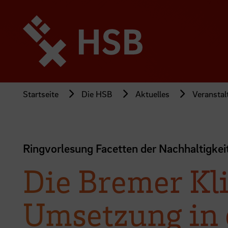
Direkt
zum
Seiteninhalt
springen
Startseite
Die HSB
Aktuelles
Veransta
Ringvorlesung Facetten der Nachhaltigke
Die Bremer Kl
Umsetzung in 