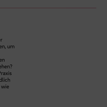
er
en, um
en
gehen?
raxis
dlich
 wie