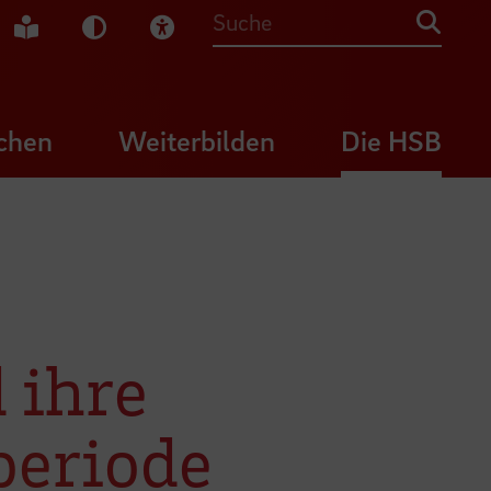
che Gebärdensprache
Leichte Sprache
Dunkel-Modus
Visuelle Hilfe
Suche
chen
Weiterbilden
Die HSB
 ihre
periode