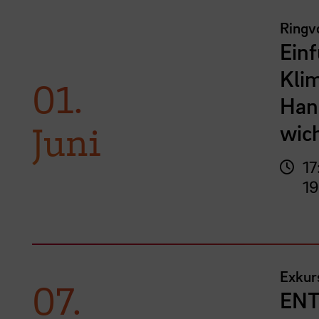
Ringvo
Einf
Klim
01.
Han
Juni
wic
17
19
Exkurs
07.
ENT