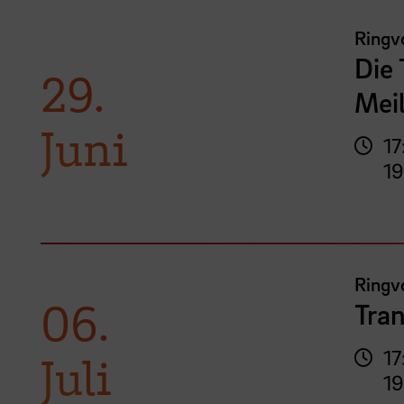
Ringvo
Die 
29.
Mei
Juni
17
19
Ringvo
06.
Tran
17
Juli
19