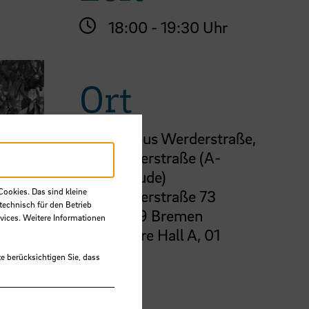
18:00 - 19:30 Uhr
Ort
Campus Werderstraße,
Werderstraße (A-
Gebäude)
Cookies. Das sind kleine
Werderstraße 73
technisch für den Betrieb
28199 Bremen
vices. Weitere Informationen
Lecture Hall A, 01
e berücksichtigen Sie, dass