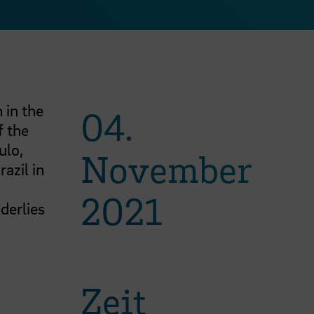
 in the
04.
f the
ulo,
November
razil in
2021
derlies
Zeit