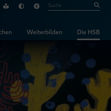
che Gebärdensprache
Leichte Sprache
Dunkel-Modus
Visuelle Hilfe
Suche
chen
Weiterbilden
Die HSB