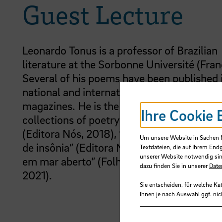
Guest Lecture
Leonardo Tonus is a professor of Brazilian
literature at the Sorbonne Université (Fran
Several of his poems have been published 
national and international anthologies and
magazines. He is the author of three
Ihre Cookie 
collections of poetry: “Agora Vai Ser Assi
(Editora Nós, 2018), “Inquietações em te
Um unsere Website in Sachen Nu
de insônia” (Editora Nós, 2019) and “Diári
Textdateien, die auf Ihrem End
unserer Website notwendig sin
em mar aberto” (Folha de Relvas Edições,
dazu finden Sie in unserer
Date
2021).
Sie entscheiden, für welche Ka
Ihnen je nach Auswahl ggf. nic