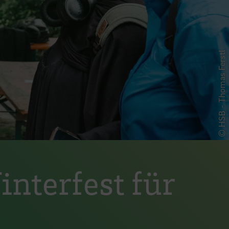
© HSB - Thomas Ferstl
interfest für