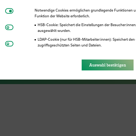
Notwendige Cookies
Notwendige Cookies ermöglichen grundlegende Funktionen und
Funktion der Website erforderlich.
HSB-Cookie: Speichert die Einstellungen der Besucher:innen
Matomo
ausgewählt wurden.
LDAP-Cookie (nur für HSB-Mitarbeiter:innen): Speichert den 
Youtube
zugriffsgeschützten Seiten und Dateien.
makeMINT
Eye-Able®: Es werden keine Cookies gesetzt. Nutzereinstel
des Browsers gespeichert.
Auswahl bestätigen