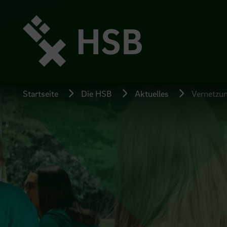
Direkt
zum
Seiteninhalt
springen
Startseite
Die HSB
Aktuelles
Vernetzun