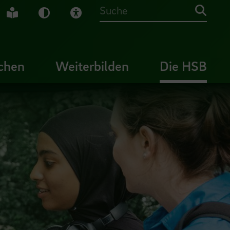
che Gebärdensprache
Leichte Sprache
Dunkel-Modus
Visuelle Hilfe
Suche
chen
Weiterbilden
Die HSB