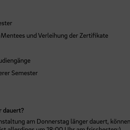
ester
entees und Verleihung der Zertifikate
tudiengänge
erer Semester
r dauert?
ranstaltung am Donnerstag länger dauert, können
ist allerdings um 18:00 Uhr am frischesten;).