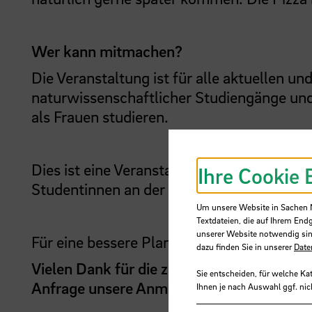
Wer kann mitmachen?
Die Veranstaltung ist für alle aktuellen u
naturwissenschaftlicher Studiengänge un
als Frauen studieren.
Dies ist eine Veranstaltung von "
makeMIN
Ihre Cookie 
Studentinnen an der
HSB
. Wir vernetzen
M
Um unsere Website in Sachen Nu
Textdateien, die auf Ihrem End
unserer Website notwendig sin
Für eine bessere Planbarkeit ist eine Onl
dazu finden Sie in unserer
Date
Vielen Dank für die zahlreichen Anmeldung
Sie entscheiden, für welche Ka
Anfrage unsere Anmeldung schließen (14.1
Ihnen je nach Auswahl ggf. nic