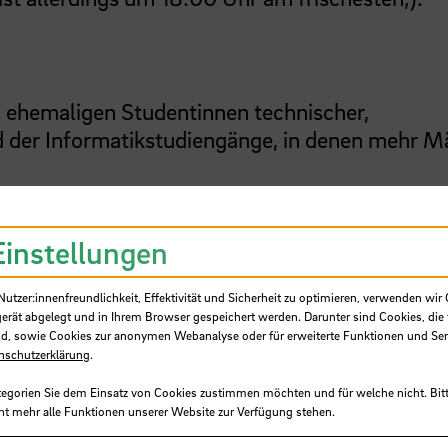
nd ehemaligen Studentinnen technischer,
d der Informatikstudiengänge, in denen mehr M
T
", dem Mentoring-Programm für
MINT
-
Einstellungen
INT
-Studentinnen der
HSB
seit 2017!
tzer:innenfreundlichkeit, Effektivität und Sicherheit zu optimieren, verwenden wir 
gerät abgelegt und in Ihrem Browser gespeichert werden. Darunter sind Cookies, die 
d, sowie Cookies zur anonymen Webanalyse oder für erweiterte Funktionen und Ser
ine-Anmeldung bis 14. November erforderlich.
nschutzerklärung
.
en:) - leider mussten wir aufgrund der großen
tegorien Sie dem Einsatz von Cookies zustimmen möchten und für welche nicht. Bitt
1., 16:05).
ht mehr alle Funktionen unserer Website zur Verfügung stehen.