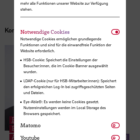
mehr alle Funktionen unserer Website zur Verfügung
stehen.
Kontakt
Notwendi
Notwendige Cookies
Notwendige Cookies ermöglichen grundlegende
Funktionen und sind für die einwandfreie Funktion der
Website erforderlich.
HSB-Cookie: Speichert die Einstellungen der
Besucher:innen, die im Cookie-Banner ausgewählt
wurden.
LDAP-Cookie (nur für HSB-Mitarbeiter:innen): Speichert
den erfolgreichen Log-In bei zugriffsgeschützten Seiten
und Dateien.
Eye-Able®: Es werden keine Cookies gesetzt.
Nutzereinstellungen werden im Local Storage des
Browsers gespeichert.
Prof. Dr. Christiane Trüe
Matomo
Matomo
Professur für öffentliches Recht, insb.
Allg. Verwaltungsrecht und Staats- und
Youtube
Youtube