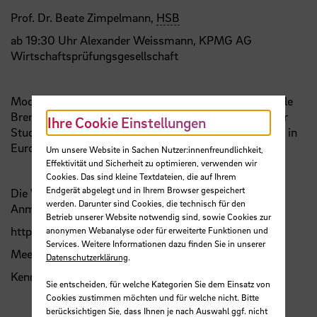
Prof. Dr. Beate Zimpelmann,
HSB
ab 19:30 Uhr Alexander Weissmann, KPMG AG
Wirtschaftsprüfungsgesellschaft
Moderation:
Prof. Dr. Christiane Trüe
LL.M., Hochschule
Bremen, Studiengangsleiterin der Studiengänge Dualer
Ihre Cookie Einstellungen
Studiengang Public Adminstration (
DSPA
) und Master in
European Studies (MES).
Um unsere Website in Sachen Nutzer:innenfreundlichkeit,
Effektivität und Sicherheit zu optimieren, verwenden wir
Cookies. Das sind kleine Textdateien, die auf Ihrem
Endgerät abgelegt und in Ihrem Browser gespeichert
Die Veranstaltung findet hybrid statt. Es ist keine
werden. Darunter sind Cookies, die technisch für den
Anmeldung notwendig.
Betrieb unserer Website notwendig sind, sowie Cookies zur
https://hs-bremen.zoom.us/j/69984834931
anonymen Webanalyse oder für erweiterte Funktionen und
Services. Weitere Informationen dazu finden Sie in unserer
Meeting-ID: 699 8483 4931
Datenschutzerklärung
.
Kenncode: 370143
Sie entscheiden, für welche Kategorien Sie dem Einsatz von
Cookies zustimmen möchten und für welche nicht. Bitte
berücksichtigen Sie, dass Ihnen je nach Auswahl ggf. nicht