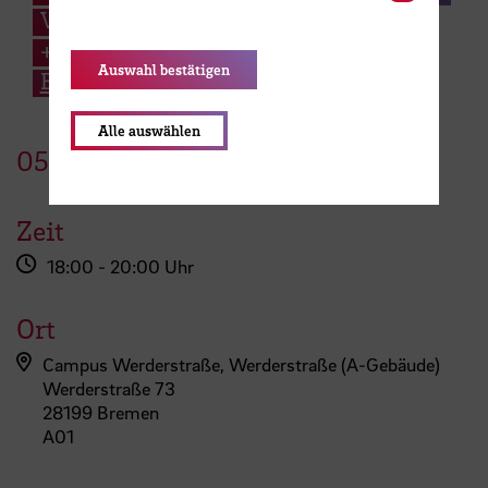
Verfassungsrecht
+49 421 5905 4762
Auswahl bestätigen
E-Mail
Alle auswählen
05.
Juni
2023
Zeit
18:00 - 20:00 Uhr
Ort
Campus Werderstraße, Werderstraße (A-Gebäude)
Werderstraße 73
28199 Bremen
A01