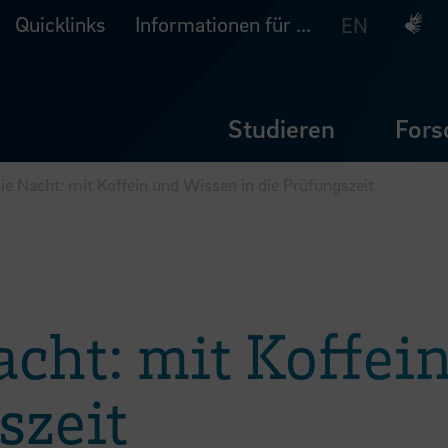
Quicklinks
Informationen für ...
Deuts
EN
Studieren
Fors
ie Nacht: mit Koffein und Wissen in die Prüfungszeit
acht: mit Koffei
szeit