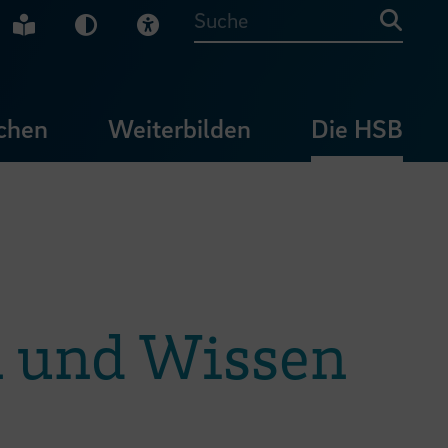
che Gebärdensprache
Leichte Sprache
Dunkel-Modus
Visuelle Hilfe
Suche
chen
Weiterbilden
Die HSB
n und Wissen