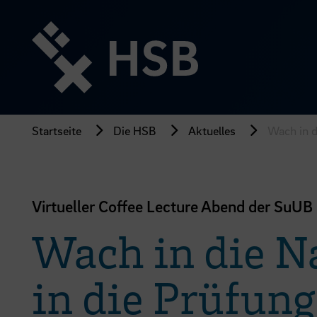
Direkt
zum
Seiteninhalt
springen
Startseite
Die HSB
Aktuelles
Wach in d
Virtueller Coffee Lecture Abend der SuUB
Wach in die N
in die Prüfung