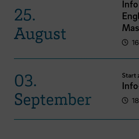
Info
25.
Eng
Mas
August
16
03.
Start
Inf
September
18