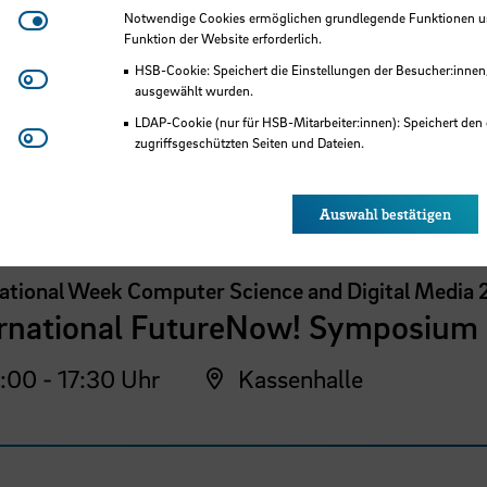
Notwendige Cookies
Notwendige Cookies ermöglichen grundlegende Funktionen und
Funktion der Website erforderlich.
HSB-Cookie: Speichert die Einstellungen der Besucher:innen
Matomo
ausgewählt wurden.
LDAP-Cookie (nur für HSB-Mitarbeiter:innen): Speichert den 
Youtube
 der HSB
zugriffsgeschützten Seiten und Dateien.
Eye-Able®: Es werden keine Cookies gesetzt. Nutzereinstel
des Browsers gespeichert.
Auswahl bestätigen
national Week Computer Science and Digital Media
ernational FutureNow! Symposium
:00 - 17:30 Uhr
Kassenhalle