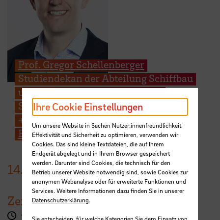
Prof. Gregor Schellenberger
Studiendekan der Abteilung Schiffbau
und Meerestechnik, Nautik und
Seeverkehr, Biologie, Bionik
Ihre Cookie Einstellungen
+49 421 5905 2711
Um unsere Website in Sachen Nutzer:innenfreundlichkeit,
E-Mail
Effektivität und Sicherheit zu optimieren, verwenden wir
Cookies. Das sind kleine Textdateien, die auf Ihrem
Endgerät abgelegt und in Ihrem Browser gespeichert
werden. Darunter sind Cookies, die technisch für den
14.
Dezember
2023
Betrieb unserer Website notwendig sind, sowie Cookies zur
anonymen Webanalyse oder für erweiterte Funktionen und
Services. Weitere Informationen dazu finden Sie in unserer
Zeit
Datenschutzerklärung
.
17:00 Uhr
Sie entscheiden, für welche Kategorien Sie dem Einsatz von