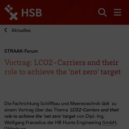
Direkt
zum
Seiteninhalt
Suchen
Me
springen
Aktuelles
STRAAK-Forum
Vortrag: LCO2‐Carriers and their
role to achieve the 'net zero' target
Die Fachrichtung Schiffbau und Meerestechnik lädt zu
einem Vortrag über das Thema
LCO2‐Carriers and their
role to achieve the 'net zero' target
von Dipl.‐Ing.
Wolfgang Franzelius der HB Hunte Engineering
GmbH
,
Oldenburg.