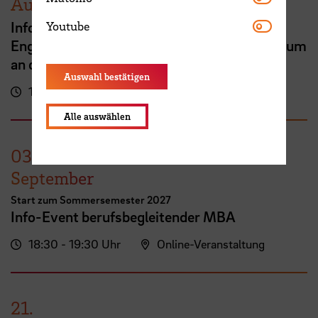
August
Youtube
Info Session zu Vollzeitprogrammen:
Youtube
Englischsprachiges MBA- oder Masterstudium
an der HSB
Auswahl bestätigen
16:00 - 17:00 Uhr
Online-Veranstaltung
Alle auswählen
03.
September
Start zum Sommersemester 2027
Info-Event berufsbegleitender MBA
18:30 - 19:30 Uhr
Online-Veranstaltung
21.