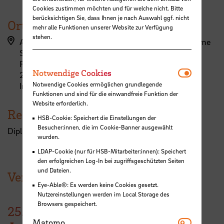
Cookies zustimmen möchten und für welche nicht. Bitte
berücksichtigen Sie, dass Ihnen je nach Auswahl ggf. nicht
Ort
mehr alle Funktionen unserer Website zur Verfügung
stehen.
AIR/PORT/LAB – Center for Aerospace and Maritime
Systems
Flughafendamm 40
Notwendi
Notwendige Cookies
28199 Bremen
Notwendige Cookies ermöglichen grundlegende
In der Lounge (hinter der Mensa)
Funktionen und sind für die einwandfreie Funktion der
Website erforderlich.
Referent:in
HSB-Cookie: Speichert die Einstellungen der
Besucher:innen, die im Cookie-Banner ausgewählt
Dipl.‐Ing. Wolfgang Franzelius, HB Hunte, Oldenburg
wurden.
LDAP-Cookie (nur für HSB-Mitarbeiter:innen): Speichert
den erfolgreichen Log-In bei zugriffsgeschützten Seiten
und Dateien.
Veranstaltungen der HSB
Eye-Able®: Es werden keine Cookies gesetzt.
Nutzereinstellungen werden im Local Storage des
Browsers gespeichert.
25.
Matomo
Matomo