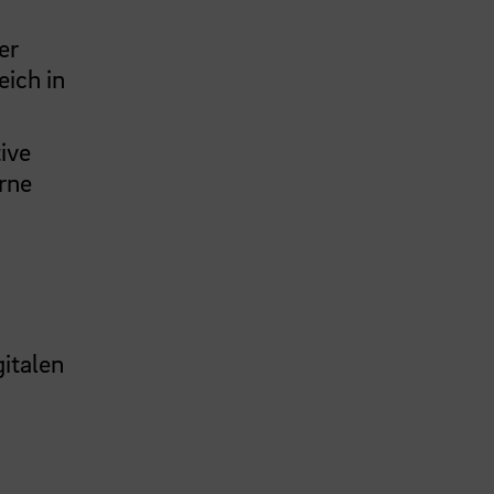
er
ich in
ive
rne
gitalen