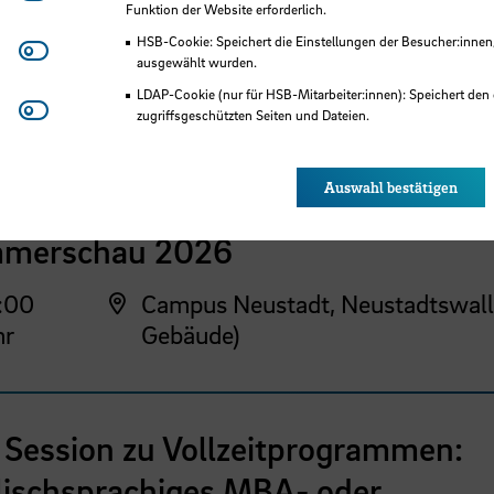
Funktion der Website erforderlich.
HSB-Cookie: Speichert die Einstellungen der Besucher:innen
Matomo
ausgewählt wurden.
 der HSB
LDAP-Cookie (nur für HSB-Mitarbeiter:innen): Speichert den 
Youtube
zugriffsgeschützten Seiten und Dateien.
Eye-Able®: Es werden keine Cookies gesetzt. Nutzereinstel
des Browsers gespeichert.
Auswahl bestätigen
sausstellung der School of Architecture Bremen
merschau 2026
:00
Campus Neustadt, Neustadtswall
hr
Gebäude)
 Session zu Vollzeitprogrammen:
lischsprachiges MBA- oder