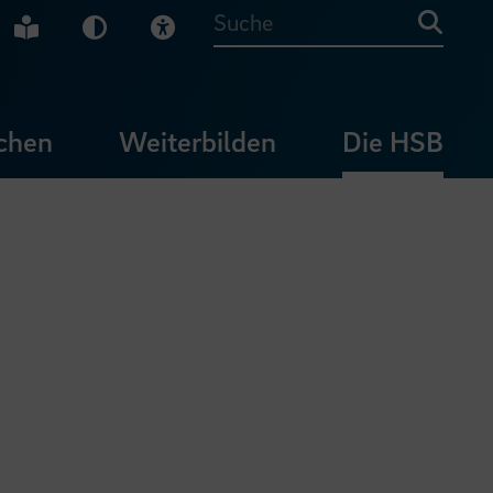
che Gebärdensprache
Leichte Sprache
Dunkel-Modus
Visuelle Hilfe
Suche
chen
Weiterbilden
Die HSB