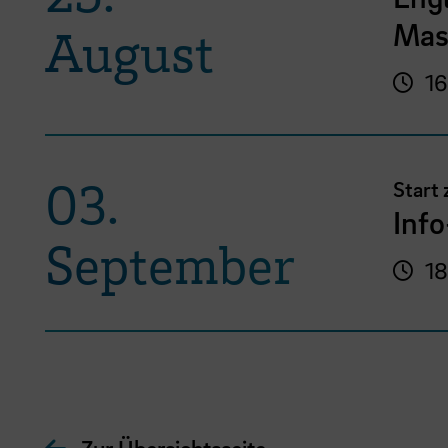
Mas
August
16
03.
Start
Inf
September
18
Zur Übersichtsseite