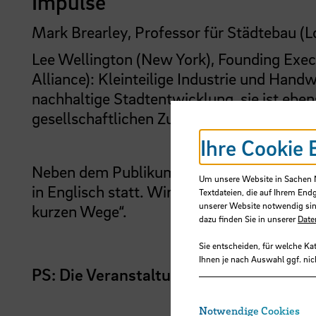
Impulse
Mark Brearley, Professor für Städtebau (L
Lee Wellington (New York), Founding Exe
Alliance): Kleinteilige Industrie und Hand
nachhaltige Stadtentwicklung, sie ist eben
gesellschaftlichen Zusammenhalt (per Zo
Ihre Cookie 
Neben dem Publikum vor Ort wird es Zusch
Um unsere Website in Sachen Nu
in Englisch statt. Wir erhoffen uns einen 
Textdateien, die auf Ihrem End
unserer Website notwendig sin
kurzen Wege“.
dazu finden Sie in unserer
Date
Sie entscheiden, für welche Ka
Ihnen je nach Auswahl ggf. nic
PS: Die Veranstaltung wird unter Berü
Notwendige Cookies