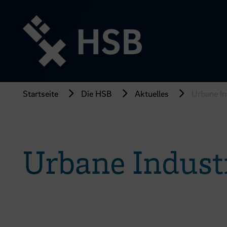
Direkt
zum
Seiteninhalt
springen
Startseite
Die HSB
Aktuelles
Urbane In
Urbane Indust