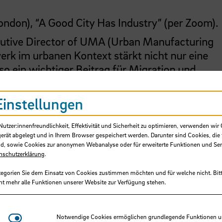
ondon), “A Good City Has Industry” (per Zoom).
cutive Director of UMA (Urban Manufacturing
werk im urbanen Kontext stärkt nicht nur eine
so ein wichtiger Beitrag für Migration und
om).
Einstellungen
altungen aus Israel geben. Die Veranstaltung f
tzer:innenfreundlichkeit, Effektivität und Sicherheit zu optimieren, verwenden wir 
anregenden Austausch von Ideen für eine „Stadt 
gerät abgelegt und in Ihrem Browser gespeichert werden. Darunter sind Cookies, die 
d, sowie Cookies zur anonymen Webanalyse oder für erweiterte Funktionen und Ser
nschutzerklärung
.
tegorien Sie dem Einsatz von Cookies zustimmen möchten und für welche nicht. Bitt
ht mehr alle Funktionen unserer Website zur Verfügung stehen.
cksichtigung der 2G-Regeln durchgeführt.
Notwendige Cookies
Notwendige Cookies ermöglichen grundlegende Funktionen und