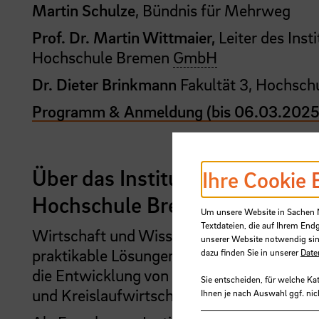
Martin Schulze
, Bündnis für Mehrweg
Prof. Dr. Martin Wittmaier,
Leiter des Inst
Hochschule Bremen
GmbH
Dr. Dieter Brinkmann
Fakultät 3, Hochsc
Programm & Anmeldung (bis 06.03.2025
Über das Institut für Energie u
Ihre Cookie 
Hochschule Bremen GmbH
Um unsere Website in Sachen Nu
Textdateien, die auf Ihrem End
Wirtschaft und Wissenschaft sind aufeina
unserer Website notwendig sin
praktikable Lösungen werden. Ziel des Inst
dazu finden Sie in unserer
Date
die Entwicklung von ökologisch und ökono
Sie entscheiden, für welche Ka
und Kreislaufwirtschaft, das produzieren
Ihnen je nach Auswahl ggf. nic