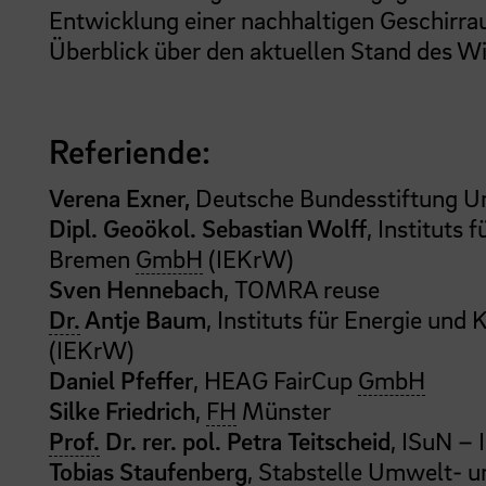
Entwicklung einer nachhaltigen Geschirrau
Überblick über den aktuellen Stand des Wi
Referiende:
Verena Exner,
Deutsche Bundesstiftung 
Dipl. Geoökol. Sebastian Wolff
, Instituts
Bremen
GmbH
(IEKrW)
Sven Hennebach
, TOMRA reuse
Dr.
Antje Baum
, Instituts für Energie un
(IEKrW)
Daniel Pfeffer
, HEAG FairCup
GmbH
Silke Friedrich
,
FH
Münster
Prof.
Dr. rer. pol. Petra Teitscheid
, ISuN – 
Tobias Staufenberg
, Stabstelle Umwelt- u