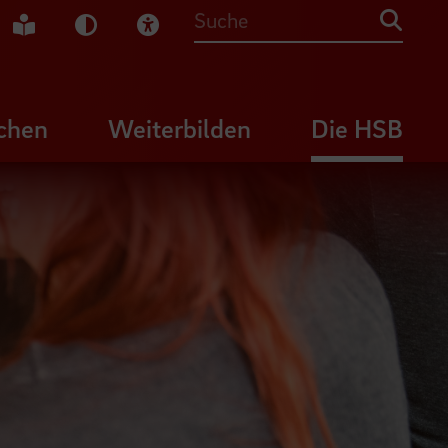
che Gebärdensprache
Leichte Sprache
Dunkel-Modus
Visuelle Hilfe
Suche
chen
Weiterbilden
Die HSB