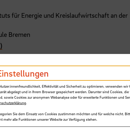
ituts für Energie und Kreislaufwirtschaft an der
hule Bremen
)
nd Kreislaufwirtschaft an der
Einstellungen
tzer:innenfreundlichkeit, Effektivität und Sicherheit zu optimieren, verwenden wir 
gerät abgelegt und in Ihrem Browser gespeichert werden. Darunter sind Cookies, die 
nder angewiesen, damit aus kreativen Ideen
d, sowie Cookies zur anonymen Webanalyse oder für erweiterte Funktionen und Ser
ituts für Energie und Kreislaufwirtschaft (IEKr
nschutzerklärung
.
misch sinnvollen Lösungskonzepten für die Ene
tegorien Sie dem Einsatz von Cookies zustimmen möchten und für welche nicht. Bitt
de Gewerbe sowie für Dienstleistungsunterneh
ht mehr alle Funktionen unserer Website zur Verfügung stehen.