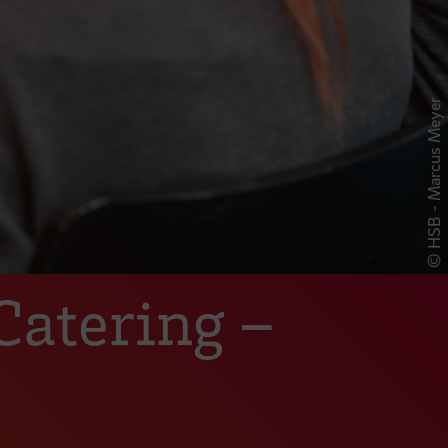
© HSB - Marcus Meyer
Catering –