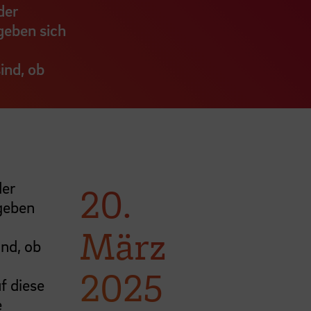
der
geben sich
ind, ob
der
20.
geben
März
nd, ob
2025
f diese
e