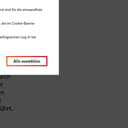
hen
 sind für die einwandfreie
über
, die im Cookie-Banner
erfolgreichen Log-In bei
 zur
lungen werden im Local Storage
Alle auswählen
ungen
urch
er
en
t
̈hrt.