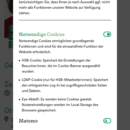
berücksichtigen Sie, dass Ihnen je nach Auswahl ggf. nicht
mehr alle Funktionen unserer Website zur Verfügung
stehen.
Prof. Dr.-Ing. Jasminka Matevska
Notwendi
Notwendige Cookies
+49 421 5905 5425
Notwendige Cookies ermöglichen grundlegende
E-Mail
Funktionen und sind für die einwandfreie Funktion der
Website erforderlich.
HSB-Cookie: Speichert die Einstellungen der
04.
Dezember
2023
Besucher:innen, die im Cookie-Banner ausgewählt
wurden.
LDAP-Cookie (nur für HSB-Mitarbeiter:innen): Speichert
Zeit
den erfolgreichen Log-In bei zugriffsgeschützten Seiten
und Dateien.
17:15 Uhr
Eye-Able®: Es werden keine Cookies gesetzt.
Nutzereinstellungen werden im Local Storage des
Ort
Browsers gespeichert.
Matomo
Campus Airportstadt, Flughafenallee (ZIMT)
Matomo
ZIMT - Erdgeschoss