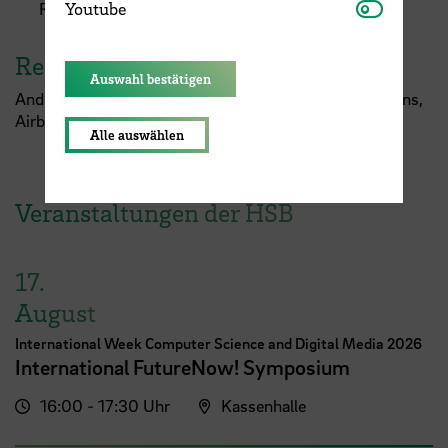
Youtube
Youtube
Raum 032a
Referent:in
Auswahl bestätigen
Andreas Schütte, Program Manager Suborbital Missions,
Airbus Defence and Space
GmbH
, Bremen
Alle auswählen
Veranstaltungen der HSB
17.
August
International Week Computer Science and Digital Media 2026
International FutureNow! Symposium
16:00 - 17:30 Uhr
Kassenhalle