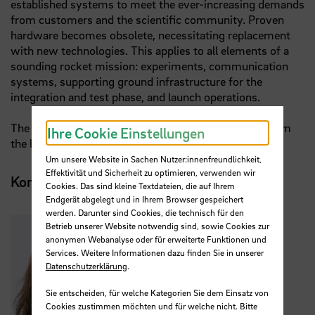
established systems to meet the ever-increasing demands
from customers and the scientific community. Proven
hardware becomes obsolete, necessitating replacement
with new technologies. This applies to all elements of a
sounding rocket mission: experiments, communication
systems, supporting ground infrastructure for the
integration and test phase, and launch operations.
The presentation will conclude by sharing insights from
Ihre Cookie Einstellungen
the latest launch campaigns.
Um unsere Website in Sachen Nutzer:innenfreundlichkeit,
Effektivität und Sicherheit zu optimieren, verwenden wir
Kontakt
Cookies. Das sind kleine Textdateien, die auf Ihrem
Endgerät abgelegt und in Ihrem Browser gespeichert
werden. Darunter sind Cookies, die technisch für den
Betrieb unserer Website notwendig sind, sowie Cookies zur
anonymen Webanalyse oder für erweiterte Funktionen und
Services. Weitere Informationen dazu finden Sie in unserer
Datenschutzerklärung
.
Sie entscheiden, für welche Kategorien Sie dem Einsatz von
Cookies zustimmen möchten und für welche nicht. Bitte