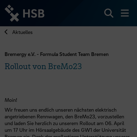
Direkt
zum
Seiteninhalt
Suchen
Me
springen
Aktuelles
Bremergy e.V. - Formula Student Team Bremen
Rollout von BreMo23
Moin!
Wir freuen uns endlich unseren nächsten elektrisch
angetriebenen Rennwagen, den BreMo23, vorzustellen
und laden Sie herzlich zu unserem Rollout am 06. April
um 17 Uhr im Hörsaalgebäude des GW1 der Universität
Bremen ein. Dank der großartigen Unterstützung unserer