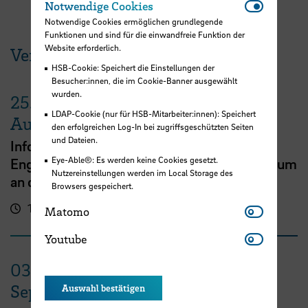
Notwendi
Notwendige Cookies
Notwendige Cookies ermöglichen grundlegende
Funktionen und sind für die einwandfreie Funktion der
Website erforderlich.
Veranstaltungen der HSB
HSB-Cookie: Speichert die Einstellungen der
Besucher:innen, die im Cookie-Banner ausgewählt
wurden.
25.
LDAP-Cookie (nur für HSB-Mitarbeiter:innen): Speichert
August
den erfolgreichen Log-In bei zugriffsgeschützten Seiten
und Dateien.
Info Session zu Vollzeitprogrammen:
Eye-Able®: Es werden keine Cookies gesetzt.
Englischsprachiges MBA- oder Masterstudium
Nutzereinstellungen werden im Local Storage des
an der HSB
Browsers gespeichert.
16:00 - 17:00 Uhr
Online-Veranstaltung
Matomo
Matomo
Youtube
Youtube
03.
September
Auswahl bestätigen