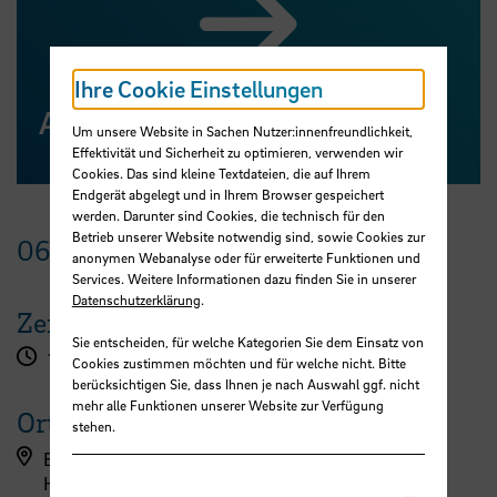
Ihre Cookie Einstellungen
Anmeldung für den Rollout
Um unsere Website in Sachen Nutzer:innenfreundlichkeit,
Effektivität und Sicherheit zu optimieren, verwenden wir
Cookies. Das sind kleine Textdateien, die auf Ihrem
Endgerät abgelegt und in Ihrem Browser gespeichert
werden. Darunter sind Cookies, die technisch für den
Betrieb unserer Website notwendig sind, sowie Cookies zur
06.
April
2023
anonymen Webanalyse oder für erweiterte Funktionen und
Services. Weitere Informationen dazu finden Sie in unserer
Datenschutzerklärung
.
Zeit
Sie entscheiden, für welche Kategorien Sie dem Einsatz von
17:00 Uhr
Cookies zustimmen möchten und für welche nicht. Bitte
berücksichtigen Sie, dass Ihnen je nach Auswahl ggf. nicht
mehr alle Funktionen unserer Website zur Verfügung
Ort
stehen.
Bremen
Hörsaalgebäude des GW1 der Universität Bremen