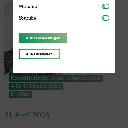
Matomo
Matomo
Youtube
Youtube
Auswahl bestätigen
Alle auswählen
Antonia Ley
Koordinatorin Dual/ International
+49 421 5905 3207
E-Mail
21.
April
2026