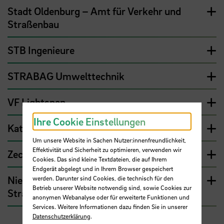
Stadt Oldenburg – Amt für Verkehr und
Straßenbau
STB Ingenieure
STRABAG Umwelttechnik
VF Lightspan
Ihre Cookie Einstellungen
Kathmann Bau
Um unsere Website in Sachen Nutzer:innenfreundlichkeit,
Effektivität und Sicherheit zu optimieren, verwenden wir
Zech Bau
Cookies. Das sind kleine Textdateien, die auf Ihrem
Endgerät abgelegt und in Ihrem Browser gespeichert
Niedersächsische Landesbehörde für
werden. Darunter sind Cookies, die technisch für den
Betrieb unserer Website notwendig sind, sowie Cookies zur
Straßenbau und Verkehr
anonymen Webanalyse oder für erweiterte Funktionen und
Services. Weitere Informationen dazu finden Sie in unserer
Datenschutzerklärung
.