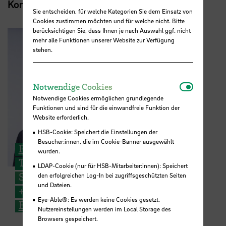
Kontakt
Sie entscheiden, für welche Kategorien Sie dem Einsatz von
Cookies zustimmen möchten und für welche nicht. Bitte
berücksichtigen Sie, dass Ihnen je nach Auswahl ggf. nicht
mehr alle Funktionen unserer Website zur Verfügung
stehen.
Notwendi
Notwendige Cookies
Notwendige Cookies ermöglichen grundlegende
Funktionen und sind für die einwandfreie Funktion der
Website erforderlich.
HSB-Cookie: Speichert die Einstellungen der
Besucher:innen, die im Cookie-Banner ausgewählt
Prof. Dr.-Ing. Marc Gutermann
wurden.
Tragwerkslehre und Experimentelle
LDAP-Cookie (nur für HSB-Mitarbeiter:innen): Speichert
Statik
den erfolgreichen Log-In bei zugriffsgeschützten Seiten
und Dateien.
+49 421 5905 2345
Eye-Able®: Es werden keine Cookies gesetzt.
E-Mail
Nutzereinstellungen werden im Local Storage des
Browsers gespeichert.